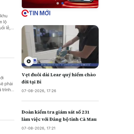
TIN MỚI
 khu
m lộ
ổi lễ,
ời sống
Vẹt đuôi dài Lear quý hiếm chào
ới
đời tại Bỉ
sẽ phải
 trình
07-08-2026, 17:26
ển khai
Đoàn kiểm tra giám sát số 231
làm việc với Đảng bộ tỉnh Cà Mau
07-08-2026, 17:21