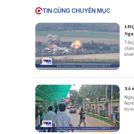
TIN CÙNG CHUYÊN MỤC
LHQ
Nga
Tổng
chấm
khiế
Xả s
Ngày
Nont
tin 
sinh
hợp 