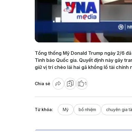
Tổng thống Mỹ Donald Trump ngày 2/6 đã b
Tình báo Quốc gia. Quyết định này gây tran
giữ vị trí chèo lái hai gã khổng lồ tài chí
Chia sẻ
1
Từ khóa:
Mỹ
bổ nhiệm
chuyên gia tà