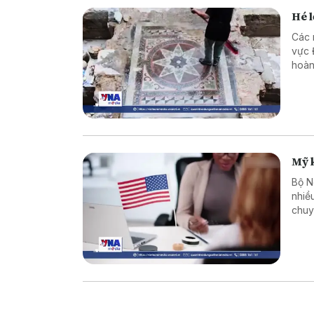
Hé l
Các 
vực Đ
hoàn
cùng
tôn 
Mỹ k
Bộ N
nhiề
chuy
xét 
từ t