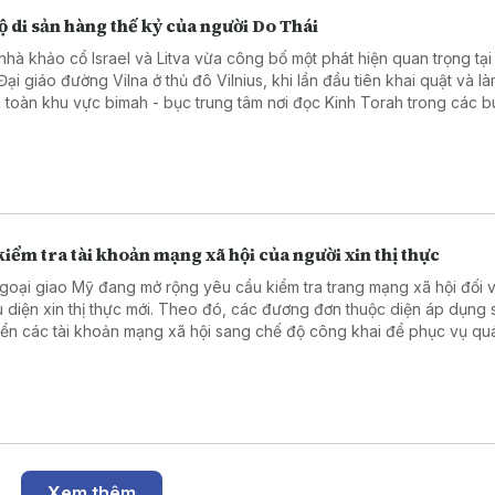
ộ di sản hàng thế kỷ của người Do Thái
nhà khảo cổ Israel và Litva vừa công bố một phát hiện quan trọng tại
ại giáo đường Vilna ở thủ đô Vilnius, khi lần đầu tiên khai quật và là
 toàn khu vực bimah - bục trung tâm nơi đọc Kinh Torah trong các bu
 nhiều nhiều hạng mục kiến trúc và hiện vật quý, góp phần tái hiện đ
giáo, văn hóa của cộng đồng Do Thái từng phát triển rực rỡ tại Litva.
iểm tra tài khoản mạng xã hội của người xin thị thực
goại giao Mỹ đang mở rộng yêu cầu kiểm tra trang mạng xã hội đối v
u diện xin thị thực mới. Theo đó, các đương đơn thuộc diện áp dụng 
ển các tài khoản mạng xã hội sang chế độ công khai để phục vụ quá
duyệt hồ sơ. Động thái trên nối tiếp chính sách được Bộ Ngoại giao tri
háng 6 năm 2026.
Xem thêm