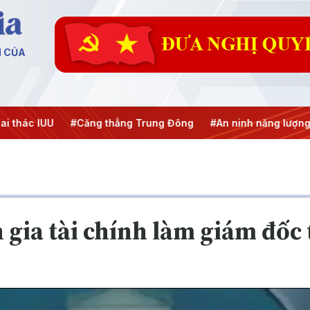
N CỦA
hác IUU
#Căng thẳng Trung Đông
#An ninh năng lượng
gia tài chính làm giám đốc 