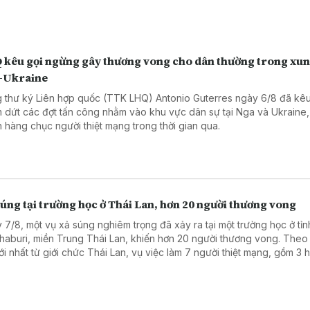
 kêu gọi ngừng gây thương vong cho dân thường trong xun
-Ukraine
 thư ký Liên hợp quốc (TTK LHQ) Antonio Guterres ngày 6/8 đã kêu
 dứt các đợt tấn công nhằm vào khu vực dân sự tại Nga và Ukraine,
n hàng chục người thiệt mạng trong thời gian qua.
úng tại trường học ở Thái Lan, hơn 20 người thương vong
 7/8, một vụ xả súng nghiêm trọng đã xảy ra tại một trường học ở tỉn
haburi, miền Trung Thái Lan, khiến hơn 20 người thương vong. Theo
mới nhất từ giới chức Thái Lan, vụ việc làm 7 người thiệt mạng, gồm 3 
, 3 giáo viên và nghi phạm, cùng 15 người bị thương, trong đó có 2 t
nguy kịch.