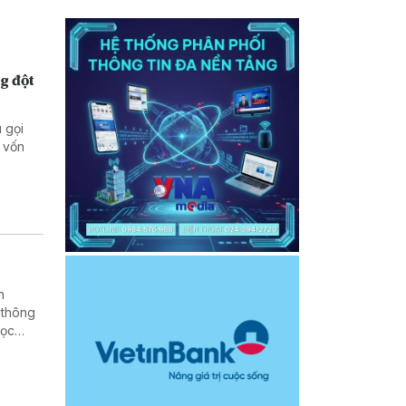
g đột
 gọi
 vốn
h
 thông
học
rường