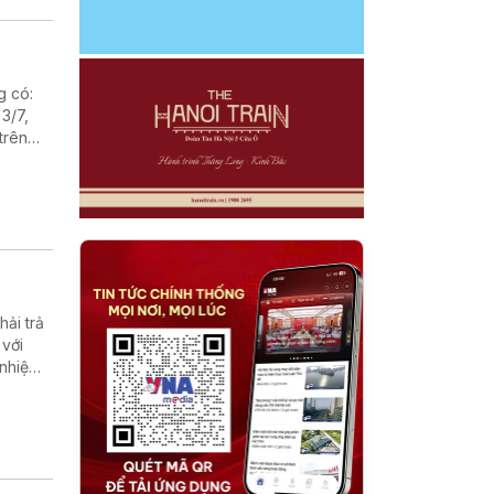
g có:
3/7,
trên
n Trái
ải trả
 với
 nhiệm