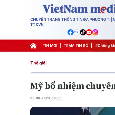
CHUYÊN TRANG THÔNG TIN ĐA PHƯƠNG TIỆ
TTXVN
hành hành động
#Chiến dịch 500 ngày đêm
TIN MỚI
TRẠM TIN SỐ
#Chống khai t
Thế giới
Mỹ bổ nhiệm chuyên 
03-06-2026, 08:06