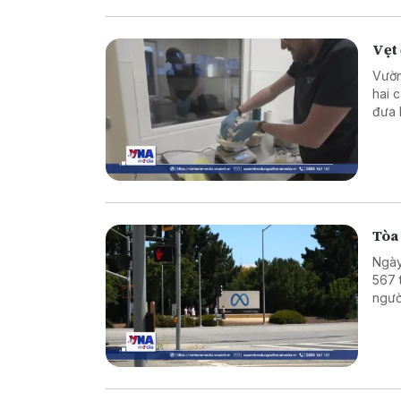
Vẹt 
Vườn
hai 
đưa 
thế 
Đất.
Tòa
Ngày
567 
ngườ
về n