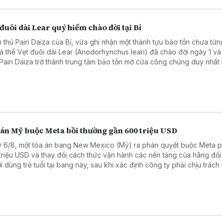
đuôi dài Lear quý hiếm chào đời tại Bỉ
 thú Pairi Daiza của Bỉ, vừa ghi nhận một thành tựu bảo tồn chưa từn
cá thể Vẹt đuôi dài Lear (Anodorhynchus leari) đã chào đời ngày 1 và 
Pairi Daiza trở thành trung tâm bảo tồn mở cửa công chúng duy nhất 
giới nhân giống thành công cả ba loài vẹt đuôi dài xanh còn tồn tại trê
 án Mỹ buộc Meta bồi thường gần 600 triệu USD
 6/8, một tòa án bang New Mexico (Mỹ) ra phán quyết buộc Meta ph
triệu USD và thay đổi cách thức vận hành các nền tảng của hãng đối
i dùng trẻ tuổi tại bang này, sau khi xác định công ty phải chịu trách
hững tổn hại đối với sức khỏe tâm thần của trẻ em.