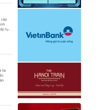
g cấp
inh
iếp tục
âng cao
 tài
hắc
ân.