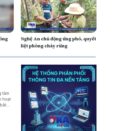
sóng
Nghệ An chủ động ứng phó, quyết
liệt phòng cháy rừng
g tâm
h hoạt
 bắt