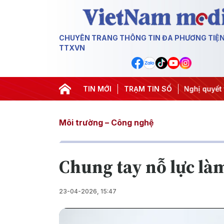
CHUYÊN TRANG THÔNG TIN ĐA PHƯƠNG TIỆ
TTXVN
ơng 3
#APEC 2027
TIN MỚI
#Đưa Nghị quyết thành hành động
TRẠM TIN SỐ
#
Môi trường – Công nghệ
Chung tay nỗ lực làm
23-04-2026, 15:47