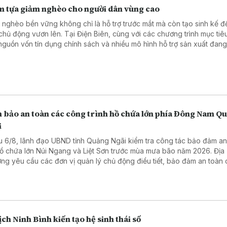
m tựa giảm nghèo cho người dân vùng cao
 nghèo bền vững không chỉ là hỗ trợ trước mắt mà còn tạo sinh kế đ
chủ động vươn lên. Tại Điện Biên, cùng với các chương trình mục tiê
 nguồn vốn tín dụng chính sách và nhiều mô hình hỗ trợ sản xuất đang
h điểm tựa giúp hàng nghìn hộ nghèo, cận nghèo từng bước ổn định
.
 bảo an toàn các công trình hồ chứa lớn phía Đông Nam Q
i
u 6/8, lãnh đạo UBND tỉnh Quảng Ngãi kiểm tra công tác bảo đảm an
hồ chứa lớn Núi Ngang và Liệt Sơn trước mùa mưa bão năm 2026. Địa
ng yêu cầu các đơn vị quản lý chủ động điều tiết, bảo đảm an toàn
h và ứng phó hiệu quả với các tình huống mưa lũ.
ịch Ninh Bình kiến tạo hệ sinh thái số