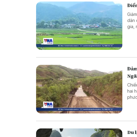
Điể
Giảm
dân 
gia,
thàn
sống
Đảm
Ngã
Chiề
hai 
phươ
trìn
Du l