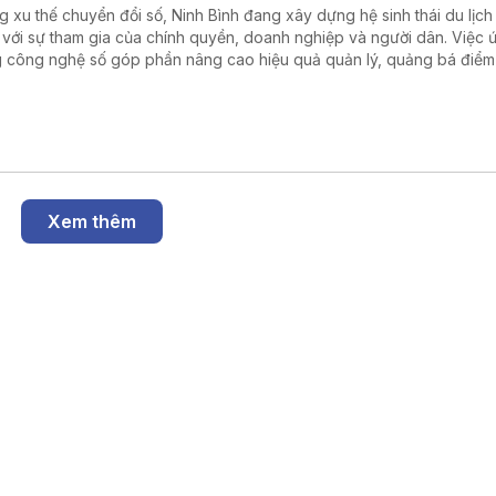
g xu thế chuyển đổi số, Ninh Bình đang xây dựng hệ sinh thái du lịch
 với sự tham gia của chính quyền, doanh nghiệp và người dân. Việc 
 công nghệ số góp phần nâng cao hiệu quả quản lý, quảng bá điểm
ang đến trải nghiệm thuận tiện hơn cho du khách.
Xem thêm