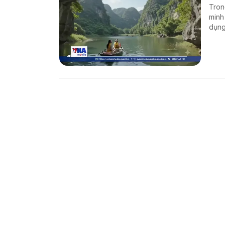
Tron
minh
dụng
và m