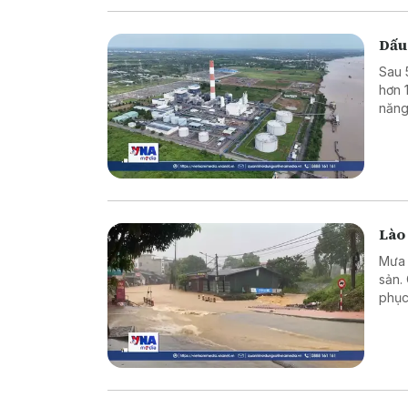
Dấu
Sau 
hơn 
năng
triể
hiệu
Lào
Mưa l
sản.
phục