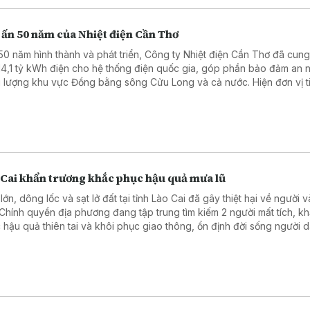
 ấn 50 năm của Nhiệt điện Cần Thơ
50 năm hình thành và phát triển, Công ty Nhiệt điện Cần Thơ đã cun
14,1 tỷ kWh điện cho hệ thống điện quốc gia, góp phần bảo đảm an n
 lượng khu vực Đồng bằng sông Cửu Long và cả nước. Hiện đơn vị t
n khai chuyển đổi nhiên liệu Nhà máy Nhiệt điện Ô Môn I, hướng tới n
 quả sản xuất, kinh doanh.
 Cai khẩn trương khắc phục hậu quả mưa lũ
ớn, dông lốc và sạt lở đất tại tỉnh Lào Cai đã gây thiệt hại về người và
 Chính quyền địa phương đang tập trung tìm kiếm 2 người mất tích, k
 hậu quả thiên tai và khôi phục giao thông, ổn định đời sống người d