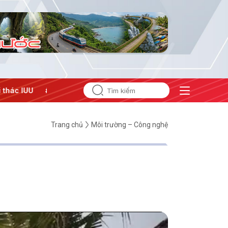
ẳng Trung Đông
#An ninh năng lượng
#Bảo vệ nền tảng tư
Trang chủ
Môi trường – Công nghệ