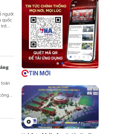
ể người
u quốc
 trở
 cuộc
uảng
TIN MỚI
 toàn
 công