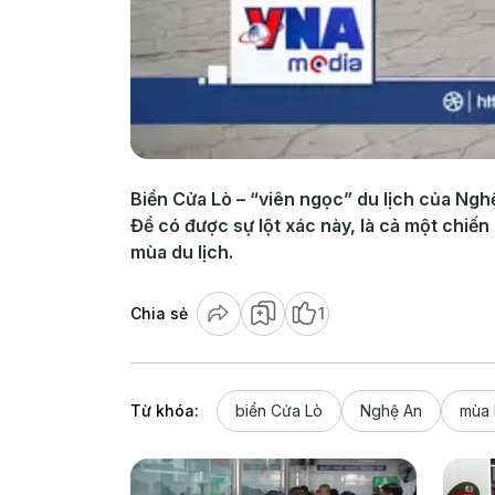
Biển Cửa Lò – “viên ngọc” du lịch của Ngh
Để có được sự lột xác này, là cả một chiến
mùa du lịch.
Chia sẻ
1
Từ khóa:
biển Cửa Lò
Nghệ An
mùa