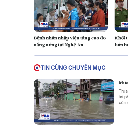
Bệnh nhân nhập viện tăng cao do
Khởi t
nắng nóng tại Nghệ An
bán h
TIN CÙNG CHUYÊN MỤC
Mưa 
Trưa
tại 
của 
đầu r