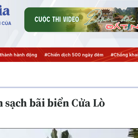
N CỦA
Chiến dịch 500 ngày đêm
#Chống khai thác IUU
#Căng th
 sạch bãi biển Cửa Lò