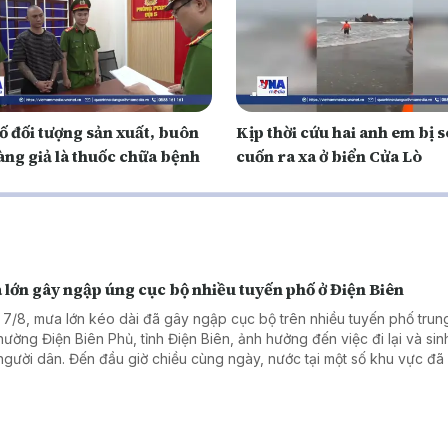
ố đối tượng sản xuất, buôn
Kịp thời cứu hai anh em bị 
àng giả là thuốc chữa bệnh
cuốn ra xa ở biển Cửa Lò
lớn gây ngập úng cục bộ nhiều tuyến phố ở Điện Biên
 7/8, mưa lớn kéo dài đã gây ngập cục bộ trên nhiều tuyến phố trun
phường Điện Biên Phủ, tỉnh Điện Biên, ảnh hưởng đến việc đi lại và sin
người dân. Đến đầu giờ chiều cùng ngày, nước tại một số khu vực đã
út.