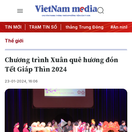
CHUYÊN TRANG THÔNG TIN ĐA PHƯƠNG TIỆN CỦA TTXVN
hai thác IUU
TIN MỚI
TRẠM TIN SỐ
#Căng thẳng Trung Đông
#An ninh năng lượ
Thế giới
Chương trình Xuân quê hương đón
Tết Giáp Thìn 2024
23-01-2024, 16:06