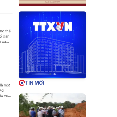
ng thể
tổ dân
i ca
phú
óa
TIN MỚI
là một
Với
ợc vẻ
hương.