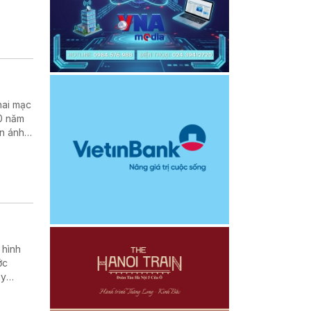
hai mạc
30 năm
ản ánh
 hình
ớc
ay
ơn ra
ủa giới