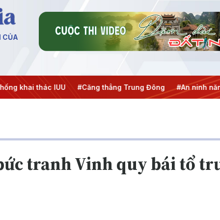
N CỦA
ai thác IUU
#Căng thẳng Trung Đông
#An ninh năng lượn
 bức tranh Vinh quy bái tổ tr