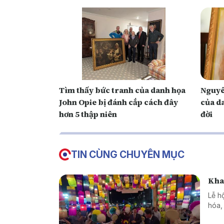
Tìm thấy bức tranh của danh họa
Nguyê
John Opie bị đánh cắp cách đây
của d
hơn 5 thập niên
đời
TIN CÙNG CHUYÊN MỤC
Kha
Lễ h
hóa,