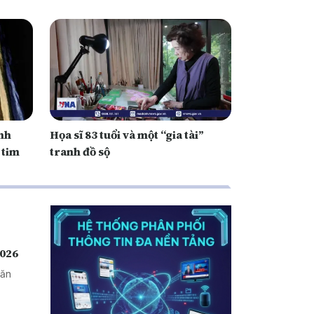
anh
Họa sĩ 83 tuổi và một “gia tài”
 tim
tranh đồ sộ
2026
văn