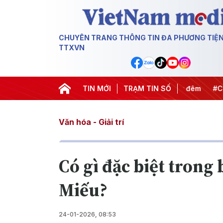
CHUYÊN TRANG THÔNG TIN ĐA PHƯƠNG TIỆ
TTXVN
ết thành hành động
#Chiến dịch 500 ngày đêm
TIN MỚI
TRẠM TIN SỐ
#Chống kh
Văn hóa - Giải trí
Có gì đặc biệt trong
Miếu?
24-01-2026, 08:53