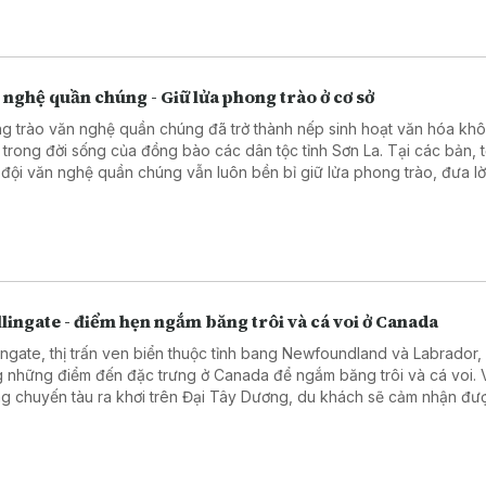
ằng tư duy đổi mới nhưng vẫn tôn trọng giá trị di sản.
nghệ quần chúng - Giữ lửa phong trào ở cơ sở
g trào văn nghệ quần chúng đã trở thành nếp sinh hoạt văn hóa khô
u trong đời sống của đồng bào các dân tộc tỉnh Sơn La. Tại các bản, 
 đội văn nghệ quần chúng vẫn luôn bền bỉ giữ lửa phong trào, đưa lờ
g hát vào mỗi dịp lễ, Tết cũng như nhịp sống đời thường, làm phong 
 đời sống tinh thần và góp phần bảo tồn và phát huy bản sắc văn h
ền thống.
lingate - điểm hẹn ngắm băng trôi và cá voi ở Canada
lingate, thị trấn ven biển thuộc tỉnh bang Newfoundland và Labrador, 
g những điểm đến đặc trưng ở Canada để ngắm băng trôi và cá voi. 
g chuyến tàu ra khơi trên Đại Tây Dương, du khách sẽ cảm nhận đư
hoang sơ của biển phương Bắc và đời sống ven bờ của người địa p