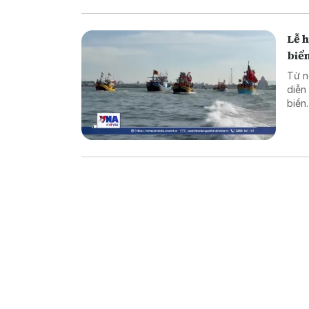
Lễ 
biể
Từ n
diễn
biển
dịp 