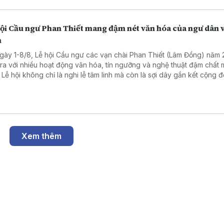
hội Cầu ngư Phan Thiết mang đậm nét văn hóa của ngư dân 
n
gày 1-8/8, Lễ hội Cầu ngư các vạn chài Phan Thiết (Lâm Đồng) năm
 ra với nhiều hoạt động văn hóa, tín ngưỡng và nghệ thuật đậm chất 
. Lễ hội không chỉ là nghi lễ tâm linh mà còn là sợi dây gắn kết cộng đ
để bà con ngư dân gặp gỡ, động viên nhau bám biển, giữ nghề truy
thống của cha ông. .
Xem thêm