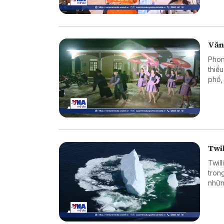
trẻ b
Văn 
Phon
thiế
phố,
tiến
thêm
truy
Twil
Twil
tron
nhữn
đẹp 