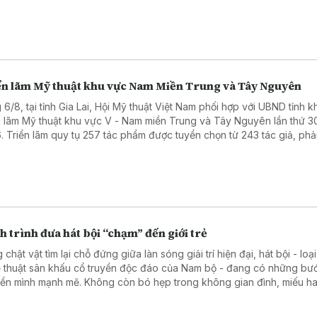
ển lãm Mỹ thuật khu vực Nam Miền Trung và Tây Nguyên
 6/8, tại tỉnh Gia Lai, Hội Mỹ thuật Việt Nam phối hợp với UBND tỉnh k
n lãm Mỹ thuật khu vực V - Nam miền Trung và Tây Nguyên lần thứ 
. Triển lãm quy tụ 257 tác phẩm được tuyển chọn từ 243 tác giả, ph
ẹp thiên nhiên, văn hóa, lịch sử và đời sống đương đại của khu vực.
 trình đưa hát bội “chạm” đến giới trẻ
chật vật tìm lại chỗ đứng giữa làn sóng giải trí hiện đại, hát bội - loại
 thuật sân khấu cổ truyền độc đáo của Nam bộ - đang có những bư
ển mình mạnh mẽ. Không còn bó hẹp trong không gian đình, miếu h
g đêm diễn thưa thớt khán giả, nghệ thuật hát bội đang chủ động vư
không gian công cộng, bước lên nền tảng số để “chạm” vào trái tim c