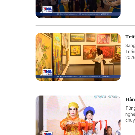
Tri
Sáng
Triể
2026
vẻ đ
Hành
Từng 
nghệ
chuy
nhữn
các 