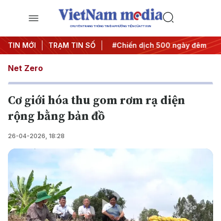
CHUYÊN TRANG THÔNG TIN ĐA PHƯƠNG TIỆN CỦA TTXVN
Nghị quyết thành hành động
TIN MỚI
TRẠM TIN SỐ
#Chiến dịch 500 ngày đêm
#
Net Zero
Cơ giới hóa thu gom rơm rạ diện
rộng bằng bản đồ
26-04-2026, 18:28