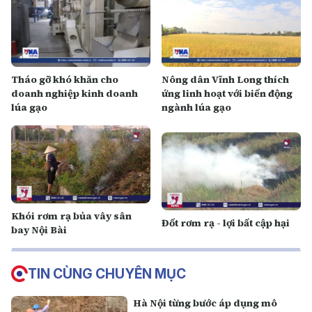
Tháo gỡ khó khăn cho
Nông dân Vĩnh Long thích
doanh nghiệp kinh doanh
ứng linh hoạt với biến động
lúa gạo
ngành lúa gạo
Khói rơm rạ bủa vây sân
Đốt rơm rạ - lợi bất cập hại
bay Nội Bài
TIN CÙNG CHUYÊN MỤC
Hà Nội từng bước áp dụng mô