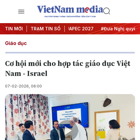
CHUYÊN TRANG THÔNG TIN ĐA PHƯƠNG TIỆN CỦA TTXVN
#Hội nghị Trung ương 3
TIN MỚI
TRẠM TIN SỐ
#APEC 2027
#Đưa Nghị quyết thà
Giáo dục
Cơ hội mới cho hợp tác giáo dục Việt
Nam - Israel
07-02-2026, 06:00