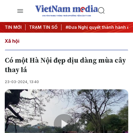
CHUYÊN TRANG THÔNG TIN ĐA PHƯƠNG TIỆN CỦA TTXVN
Trung ương 3
TIN MỚI
TRẠM TIN SỐ
#APEC 2027
#Đưa Nghị quyết thành hành độ
Xã hội
Có một Hà Nội đẹp dịu dàng mùa cây
thay lá
23-03-2024, 13:40