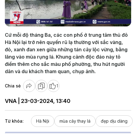
Play
Video
Cứ mỗi độ tháng Ba, các con phố ở trung tâm thủ đô
Hà Nội lại trở nên quyến rũ lạ thường với sắc vàng,
đỏ, xanh đan xen giữa những tán cây lộc vừng, bằng
lăng vào mùa rụng lá. Khung cảnh độc đáo này tô
điểm thêm cho sắc màu phố phường, thu hút người
dân và du khách tham quan, chụp ảnh.
Chia sẻ
1
VNA | 23-03-2024, 13:40
Từ khóa:
Hà Nội
mùa cây thay lá
đẹp dịu dàng