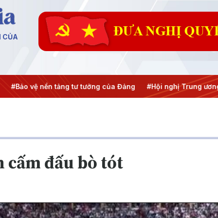
N CỦA
Bảo vệ nền tảng tư tưởng của Đảng
#Hội nghị Trung ương 3
 cấm đấu bò tót