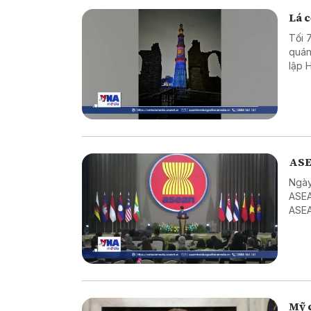
Lá c
Tối 
quán
lập 
Mina
ASE
Ngày
ASEA
ASEA
ASEA
Mỹ c