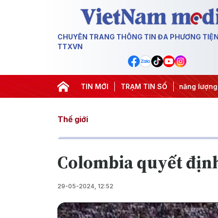
CHUYÊN TRANG THÔNG TIN ĐA PHƯƠNG TIỆ
TTXVN
ác IUU
#Căng thẳng Trung Đông
TIN MỚI
TRẠM TIN SỐ
#An ninh năng lượng
#
Thế giới
Colombia quyết định
29-05-2024, 12:52