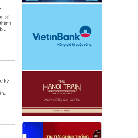
ộ
ại sứ
 thành
ub
hư ký
ên