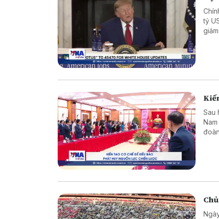
Chín
tỷ U
giảm
Kiến
Sau 
Nam 
đoàn
dựng
Chủ
Ngày