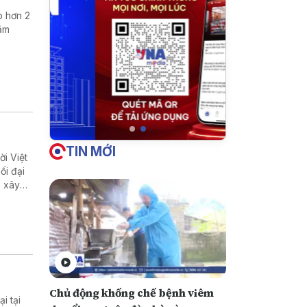
p hơn 2
hằm
TIN MỚI
i Việt
ối đại
p xây
Chủ động khống chế bệnh viêm
i tại