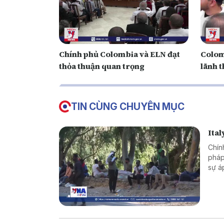
Chính phủ Colombia và ELN đạt
Colom
thỏa thuận quan trọng
lãnh t
TIN CÙNG CHUYÊN MỤC
Ital
Chín
pháp
sự á