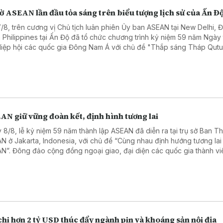
ờ ASEAN lần đầu tỏa sáng trên biểu tượng lịch sử của Ấn Đ
7/8, trên cương vị Chủ tịch luân phiên Ủy ban ASEAN tại New Delhi, Đ
 Philippines tại Ấn Độ đã tổ chức chương trình kỷ niệm 59 năm Ngày
Hiệp hội các quốc gia Đông Nam Á với chủ đề "Thắp sáng Tháp Qut
r bằng Lá cờ ASEAN".
AN giữ vững đoàn kết, định hình tương lai
 8/8, lễ kỷ niệm 59 năm thành lập ASEAN đã diễn ra tại trụ sở Ban T
N ở Jakarta, Indonesia, với chủ đề “Cùng nhau định hướng tương lai
N”. Đông đảo cộng đồng ngoại giao, đại diện các quốc gia thành vi
N, các tổ chức và trung tâm ASEAN, cùng các đối tác đã tham dự.
hi hơn 2 tỷ USD thúc đẩy ngành pin và khoáng sản nội địa