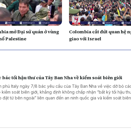
bia mở Đại sứ quán ở vùng
Colombia cắt đứt quan hệ n
hổ Palestine
giao với Israel
y bác tối hậu thư của Tây Ban Nha về kiểm soát biên giới
h phủ Italy ngày 7/8 bác yêu cầu của Tây Ban Nha về việc dỡ bỏ cá
 kiểm soát biên giới, khẳng định không chấp nhận “bất kỳ tối hậu th
p đặt từ bên ngoài” liên quan đến an ninh quốc gia và kiểm soát biên 