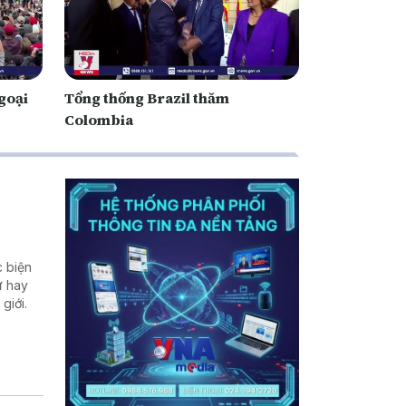
goại
Tổng thống Brazil thăm
Colombia
c biện
ư hay
giới.