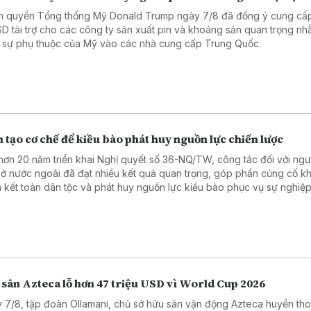
h quyền Tổng thống Mỹ Donald Trump ngày 7/8 đã đồng ý cung cấ
SD tài trợ cho các công ty sản xuất pin và khoáng sản quan trọng n
 sự phụ thuộc của Mỹ vào các nhà cung cấp Trung Quốc.
 tạo cơ chế để kiều bào phát huy nguồn lực chiến lược
hơn 20 năm triển khai Nghị quyết số 36-NQ/TW, công tác đối với ngườ
ở nước ngoài đã đạt nhiều kết quả quan trọng, góp phần củng cố kh
 kết toàn dân tộc và phát huy nguồn lực kiều bào phục vụ sự nghiệ
, bảo vệ Tổ quốc.
 sân Azteca lỗ hơn 47 triệu USD vì World Cup 2026
 7/8, tập đoàn Ollamani, chủ sở hữu sân vận động Azteca huyền thoạ