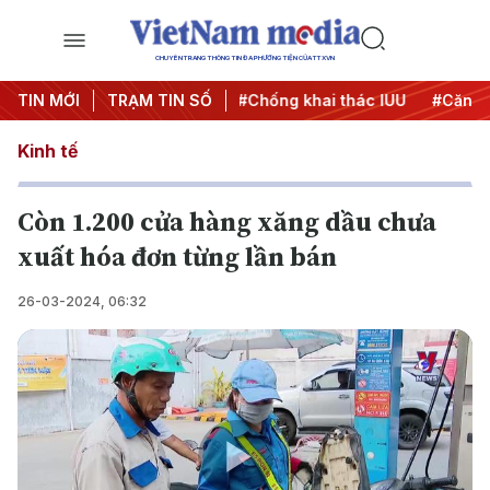
CHUYÊN TRANG THÔNG TIN ĐA PHƯƠNG TIỆN CỦA TTXVN
iến dịch 500 ngày đêm
TIN MỚI
TRẠM TIN SỐ
#Chống khai thác IUU
#Căng thẳn
Kinh tế
Còn 1.200 cửa hàng xăng dầu chưa
xuất hóa đơn từng lần bán
26-03-2024, 06:32