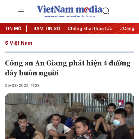
CHUYÊN TRANG THÔNG TIN ĐA PHƯƠNG TIỆN CỦA TTXVN
 dịch 500 ngày đêm
TIN MỚI
TRẠM TIN SỐ
#Chống khai thác IUU
#Căng thẳng T
S Việt Nam
Công an An Giang phát hiện 4 đường
dây buôn người
25-08-2022, 11:23