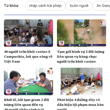
Từ khóa:
nhập cảnh trái phép
buôn người
An Gian
40 người trốn khỏi casino ở
Tạm giữ hình sự 2 đối tượng
Campuchia, bơi qua sông về
liên quan vụ hàng chục
Việt Nam
người trốn khỏi casino
Khởi tố, bắt tạm giam 2 đối
Phát hiện 4 đường dây có
tượng liên quan đến vụ
dấu hiệu tội phạm mua bán
40 người nhập cảnh trái
người