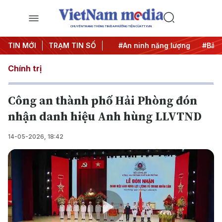
CHUYÊN TRANG THÔNG TIN ĐA PHƯƠNG TIỆN CỦA TTXVN
U
TIN MỚI
#Căng thẳng Trung Đông
TRẠM TIN SỐ
#An ninh năng lượng
#Bảo vệ
Chính trị
Công an thành phố Hải Phòng đón
nhận danh hiệu Anh hùng LLVTND
14-05-2026, 18:42