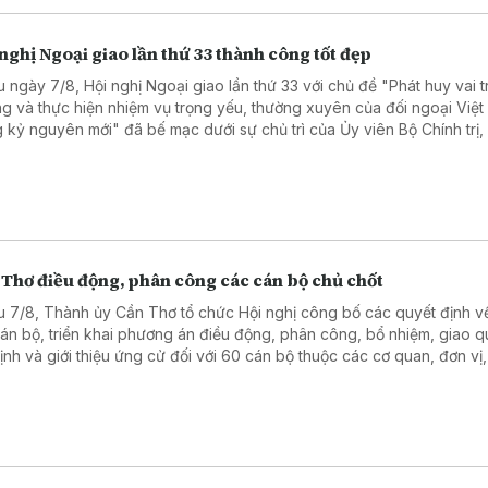
nghị Ngoại giao lần thứ 33 thành công tốt đẹp
u ngày 7/8, Hội nghị Ngoại giao lần thứ 33 với chủ đề "Phát huy vai t
g và thực hiện nhiệm vụ trọng yếu, thường xuyên của đối ngoại Việ
g kỷ nguyên mới" đã bế mạc dưới sự chủ trì của Ủy viên Bộ Chính trị,
ng Bộ Ngoại giao Lê Hoài Trung.
 Thơ điều động, phân công các cán bộ chủ chốt
u 7/8, Thành ủy Cần Thơ tổ chức Hội nghị công bố các quyết định 
cán bộ, triển khai phương án điều động, phân công, bổ nhiệm, giao q
định và giới thiệu ứng cử đối với 60 cán bộ thuộc các cơ quan, đơn vị,
ng của thành phố.