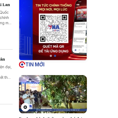
i Lan
h Quốc
 chính
ơng mại
dân
TIN MỚI
ện đại,
ết thủ
t quả
 là mục
i triển