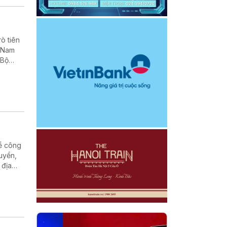
rò tiên
t Nam
 Bộ
về công
uyền,
 địa