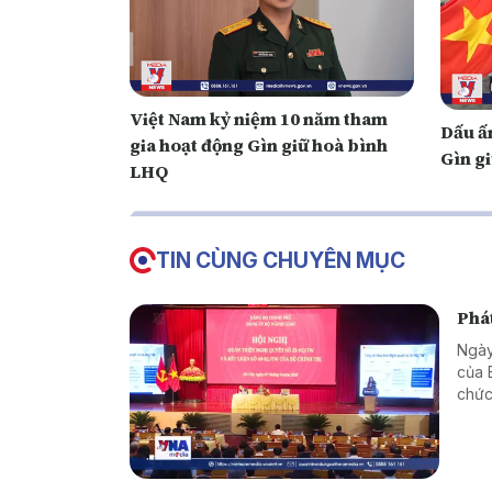
Việt Nam kỷ niệm 10 năm tham
Dấu ấ
gia hoạt động Gìn giữ hoà bình
Gìn g
LHQ
TIN CÙNG CHUYÊN MỤC
Phát
Ngày
của 
chức
giao