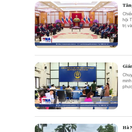
Tăng
Chiề
hội 
trị 
song
Giám
Chuy
minh
phươ
tục 
ấy t
tiêu
khai
Hà N