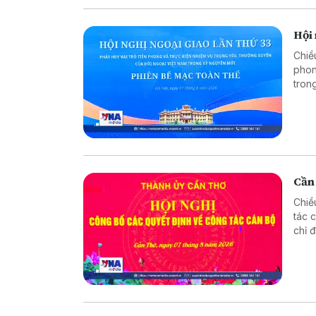
Hội 
Chiề
phon
tron
trưở
Cần
Chiề
tác 
chỉ 
phươ