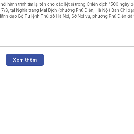
 nối hành trình tìm lại tên cho các liệt sĩ trong Chiến dịch "500 ngày 
 7/8, tại Nghĩa trang Mai Dịch (phường Phú Diễn, Hà Nội) Ban Chỉ đạ
 lãnh đạo Bộ Tư lệnh Thủ đô Hà Nội, Sở Nội vụ, phường Phú Diễn đã
 dâng hương và triển khai lấy mẫu hài cốt liệt sĩ chưa xác định được 
Xem thêm