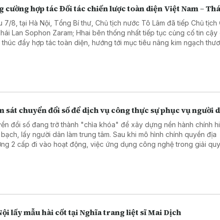
 cường hợp tác Đối tác chiến lược toàn diện Việt Nam – Thá
u 7/8, tại Hà Nội, Tổng Bí thư, Chủ tịch nước Tô Lâm đã tiếp Chủ tịc
Thái Lan Sophon Zaram; Hhai bên thống nhất tiếp tục củng cố tin cậy
và thúc đẩy hợp tác toàn diện, hướng tới mục tiêu nâng kim ngạch thư
 phương lên 25 tỷ USD.
 sát chuyển đổi số để dịch vụ công thực sự phục vụ người 
ển đổi số đang trở thành "chìa khóa" để xây dựng nền hành chính hi
 bạch, lấy người dân làm trung tâm. Sau khi mô hình chính quyền địa
ng 2 cấp đi vào hoạt động, việc ứng dụng công nghệ trong giải quy
hành chính đã có nhiều chuyển biến tích cực. Tuy nhiên, để những kế
hực sự bền vững, cần nhìn thẳng vào những hạn chế tồn tại. Đó cũng
 của chương trình giám sát do Ủy ban MTTQ Việt Nam thành phố Hà Nộ
 tại 5 xã, phường trên địa bàn.
ội lấy mẫu hài cốt tại Nghĩa trang liệt sĩ Mai Dịch