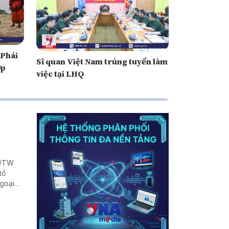
 Phái
Sĩ quan Việt Nam trúng tuyển làm
ợp
việc tại LHQ
Q/TW
tổ
Ngoại