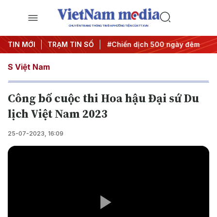
CHUYÊN TRANG THÔNG TIN ĐA PHƯƠNG TIỆN CỦA TTXVN
ghị quyết thành hành động
TIN MỚI
TRẠM TIN SỐ
#Chiến dịch 500 ngày đêm
#
S Việt Nam
Công bố cuộc thi Hoa hậu Đại sứ Du
lịch Việt Nam 2023
25-07-2023, 16:09