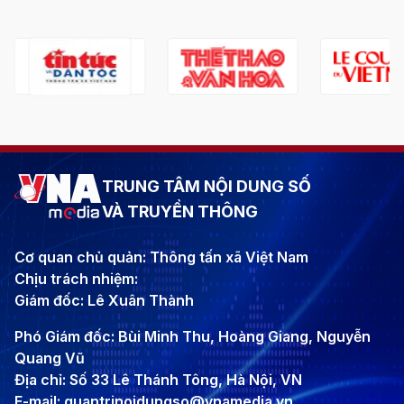
TRUNG TÂM NỘI DUNG SỐ
VÀ TRUYỀN THÔNG
Cơ quan chủ quản: Thông tấn xã Việt Nam
Chịu trách nhiệm:
Giám đốc: Lê Xuân Thành
Phó Giám đốc: Bùi Minh Thu, Hoàng Giang, Nguyễn
Quang Vũ
Địa chỉ: Số 33 Lê Thánh Tông, Hà Nội, VN
E-mail: quantrinoidungso@vnamedia.vn