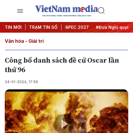
CHUYÊN TRANG THÔNG TIN ĐA PHƯƠNG TIỆN CỦA TTXVN
#Hội nghị Trung ương 3
TIN MỚI
TRẠM TIN SỐ
#APEC 2027
#Đưa Nghị quyết thà
Văn hóa - Giải trí
Công bố danh sách đề cử Oscar lần
thứ 96
24-01-2024, 17:56