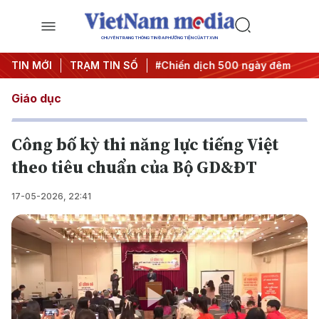
CHUYÊN TRANG THÔNG TIN ĐA PHƯƠNG TIỆN CỦA TTXVN
uyết thành hành động
TIN MỚI
TRẠM TIN SỐ
#Chiến dịch 500 ngày đêm
#Chống 
Giáo dục
Công bố kỳ thi năng lực tiếng Việt
theo tiêu chuẩn của Bộ GD&ĐT
17-05-2026, 22:41