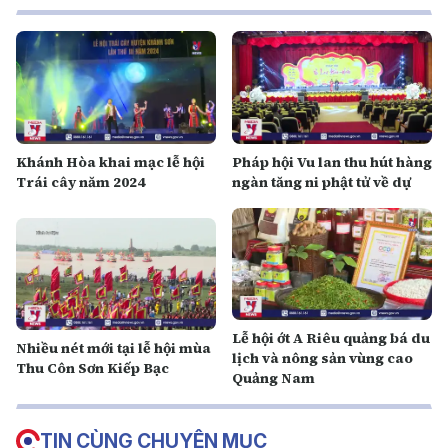
Khánh Hòa khai mạc lễ hội
Pháp hội Vu lan thu hút hàng
Trái cây năm 2024
ngàn tăng ni phật tử về dự
Lễ hội ớt A Riêu quảng bá du
Nhiều nét mới tại lễ hội mùa
lịch và nông sản vùng cao
Thu Côn Sơn Kiếp Bạc
Quảng Nam
TIN CÙNG CHUYÊN MỤC