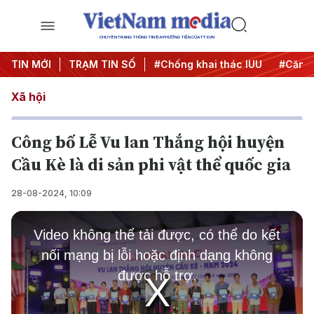
CHUYÊN TRANG THÔNG TIN ĐA PHƯƠNG TIỆN CỦA TTXVN
#Chiến dịch 500 ngày đêm
TIN MỚI
TRẠM TIN SỐ
#Chống khai thác IUU
#Căng 
Xã hội
Công bố Lễ Vu lan Thắng hội huyện
Cầu Kè là di sản phi vật thể quốc gia
28-08-2024, 10:09
This
is
Video không thể tải được, có thể do kết
a
modal
nối mạng bị lỗi hoặc định dạng không
window.
được hỗ trợ.