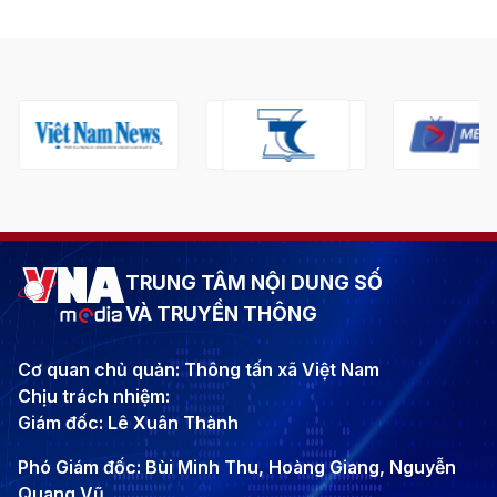
TRUNG TÂM NỘI DUNG SỐ
VÀ TRUYỀN THÔNG
Cơ quan chủ quản: Thông tấn xã Việt Nam
Chịu trách nhiệm:
Giám đốc: Lê Xuân Thành
Phó Giám đốc: Bùi Minh Thu, Hoàng Giang, Nguyễn
Quang Vũ