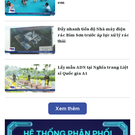
em
Đẩy nhanh tiến độ Nhà máy điện
rác Bỉm Sơn trước áp lực xử lý rác
thải
Lấy mẫu ADN tại Nghĩa trang Liệt
sĩ Quốc gia A1
Xem thêm