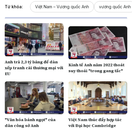
Từ khóa:
Việt Nam – Vương quốc Anh
vương quốc Anh
Anh trả 2,3 tỷ bảng để dàn
Kinh tế Anh năm 2022 thoát
xếp tranh cãi thương mại với
suy thoái "trong gang tấc"
EU
"Văn hóa bánh ngọt" của
Việt Nam thúc đẩy hợp tác
dân công sở Anh
với Đại học Cambridge