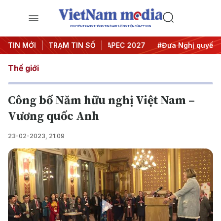
CHUYÊN TRANG THÔNG TIN ĐA PHƯƠNG TIỆN CỦA TTXVN
ội nghị Trung ương 3
TIN MỚI
TRẠM TIN SỐ
#APEC 2027
#Đưa Nghị quyết thàn
Thế giới
Công bố Năm hữu nghị Việt Nam –
Vương quốc Anh
23-02-2023, 21:09