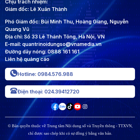
Chịu trách nhiệm:
Giám đốc: Lê Xuân Thành
Phó Giám đốc: Bùi Minh Thu, Hoàng Giang, Nguyễn
Quang Vũ
Địa chỉ: Số 33 Lê Thánh Tông, Hà Nội, VN
E-mail: quantrinoidungso@vnamedia.vn
Đường dây nóng: 0888 161 161
Liên hệ quảng cáo
Hotline: 0984.576.988
Điện thoại: 024.39412720
© Bản quyền thuộc về Trung tâm Nội dung số và Truyền thông - TTXVN,
chỉ được sao chép khi có sự đồng ý bằng văn bản.