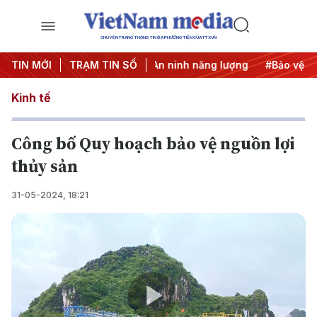
CHUYÊN TRANG THÔNG TIN ĐA PHƯƠNG TIỆN CỦA TTXVN
g thẳng Trung Đông
TIN MỚI
TRẠM TIN SỐ
#An ninh năng lượng
#Bảo vệ nền tản
Kinh tế
Công bố Quy hoạch bảo vệ nguồn lợi
thủy sản
31-05-2024, 18:21