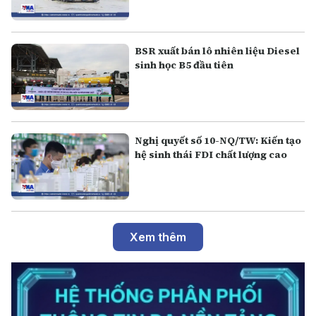
BSR xuất bán lô nhiên liệu Diesel
sinh học B5 đầu tiên
Nghị quyết số 10-NQ/TW: Kiến tạo
hệ sinh thái FDI chất lượng cao
Xem thêm