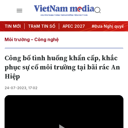
CHUYÊN TRANG THÔNG TIN ĐA PHƯƠNG TIỆN CỦA TTXVN
#Hội nghị Trung ương 3
TIN MỚI
TRẠM TIN SỐ
#APEC 2027
#Đưa Nghị quyết th
Môi trường – Công nghệ
Công bố tình huống khẩn cấp, khắc
phục sự cố môi trường tại bãi rác An
Hiệp
24-07-2023, 17:02