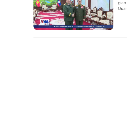
giao
Quân
cườn
Việt