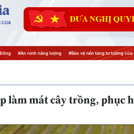
N CỦA
inh năng lượng
#Bảo vệ nền tảng tư tưởng của Đảng
#Hội 
 làm mát cây trồng, phục hô