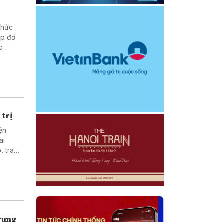
chức
úp đỡ
c
hống và
 trị
ện
ai
, trao
c giữa
Trung