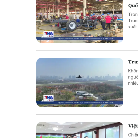
Quố
Tron
Trun
xuất
bên 
thuật
Tru
Khôn
ngườ
nhiề
kiểm
khẩn
hợp g
Việ
Chiề