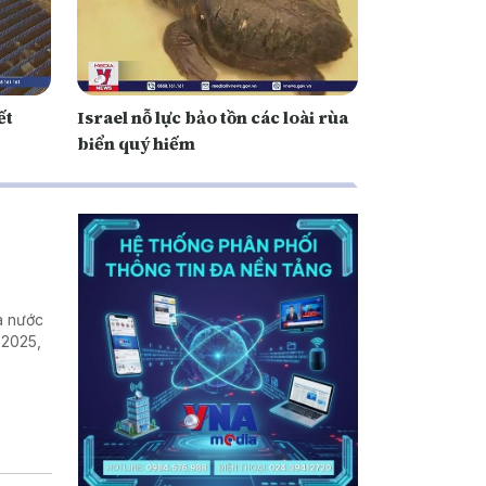
ết
Israel nỗ lực bảo tồn các loài rùa
biển quý hiếm
ra nước
 2025,