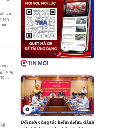
Nam và
p sản
 hai
tạo kỹ
TIN MỚI
hông
g trong
ờng,
ng
 sự kết
Đổi mới công tác kiểm điểm, đánh
 xã