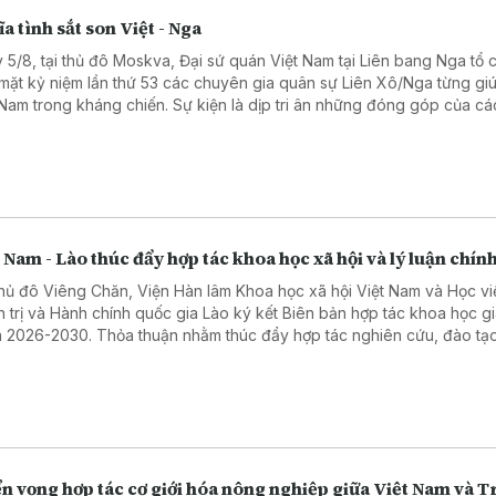
a tình sắt son Việt - Nga
 5/8, tại thủ đô Moskva, Đại sứ quán Việt Nam tại Liên bang Nga tổ 
mặt kỷ niệm lần thứ 53 các chuyên gia quân sự Liên Xô/Nga từng gi
 Nam trong kháng chiến. Sự kiện là dịp tri ân những đóng góp của cá
ên gia quân sự Liên Xô, đồng thời khẳng định tình hữu nghị truyền t
 hệ Đối tác chiến lược toàn diện Việt Nam - Liên bang Nga.
 Nam - Lào thúc đẩy hợp tác khoa học xã hội và lý luận chính
thủ đô Viêng Chăn, Viện Hàn lâm Khoa học xã hội Việt Nam và Học vi
h trị và Hành chính quốc gia Lào ký kết Biên bản hợp tác khoa học gi
 2026-2030. Thỏa thuận nhằm thúc đẩy hợp tác nghiên cứu, đào tạo
chuyên môn và chia sẻ dữ liệu, góp phần tăng cường quan hệ hợp tá
cơ quan và hai nước.
n vọng hợp tác cơ giới hóa nông nghiệp giữa Việt Nam và 