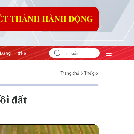
nghị Trung ương 3
Trang chủ
Thế giới
̀i đất