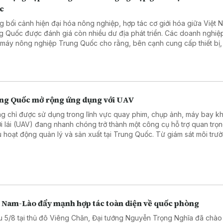
c
g bối cảnh hiện đại hóa nông nghiệp, hợp tác cơ giới hóa giữa Việt 
g Quốc được đánh giá còn nhiều dư địa phát triển. Các doanh nghiệ
 máy nông nghiệp Trung Quốc cho rằng, bên cạnh cung cấp thiết bị,
có nhiều cơ hội mở rộng hợp tác trong chuyển giao công nghệ, đào 
 và phát triển dịch vụ hỗ trợ.
ng Quốc mở rộng ứng dụng với UAV
g chỉ được sử dụng trong lĩnh vực quay phim, chụp ảnh, máy bay k
i lái (UAV) đang nhanh chóng trở thành một công cụ hỗ trợ quan trọn
u hoạt động quản lý và sản xuất tại Trung Quốc. Từ giám sát môi trư
 tra cơ sở hạ tầng, tuần tra khu vực rộng lớn đến hỗ trợ xử lý tình huố
 cấp, công nghệ UAV đang mở ra phương thức quản lý mới, dựa trên
iữa thiết bị bay, dữ liệu số và trí tuệ nhân tạo.
t Nam-Lào đẩy mạnh hợp tác toàn diện về quốc phòng
u 5/8 tại thủ đô Viêng Chăn, Đại tướng Nguyễn Trọng Nghĩa đã chào