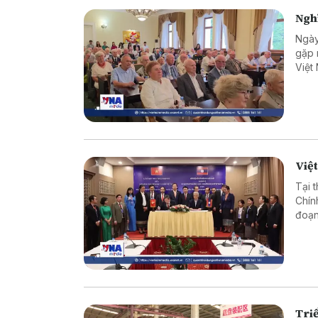
Nghĩ
Ngày
gặp 
Việt
chuy
quan
Việt
Tại 
Chín
đoạn
đổi 
hai 
Triể