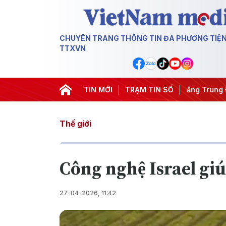
CHUYÊN TRANG THÔNG TIN ĐA PHƯƠNG TIỆ
TTXVN
m
#Chống khai thác IUU
TIN MỚI
#Căng thẳng Trung Đông
TRẠM TIN SỐ
#An n
Thế giới
Công nghệ Israel giúp
27-04-2026, 11:42