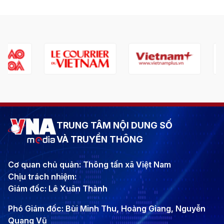
TRUNG TÂM NỘI DUNG SỐ
VÀ TRUYỀN THÔNG
Cơ quan chủ quản: Thông tấn xã Việt Nam
Chịu trách nhiệm:
Giám đốc: Lê Xuân Thành
Phó Giám đốc: Bùi Minh Thu, Hoàng Giang, Nguyễn
Quang Vũ