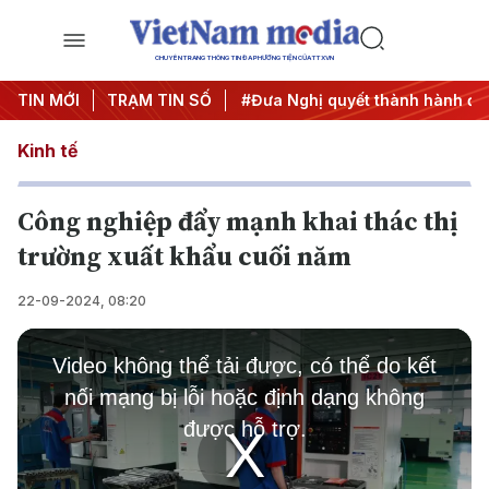
CHUYÊN TRANG THÔNG TIN ĐA PHƯƠNG TIỆN CỦA TTXVN
Trung ương 3
TIN MỚI
TRẠM TIN SỐ
#APEC 2027
#Đưa Nghị quyết thành hành độ
Kinh tế
Công nghiệp đẩy mạnh khai thác thị
trường xuất khẩu cuối năm
22-09-2024, 08:20
This
is
Video không thể tải được, có thể do kết
a
modal
nối mạng bị lỗi hoặc định dạng không
window.
được hỗ trợ.