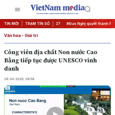
CHUYÊN TRANG THÔNG TIN ĐA PHƯƠNG TIỆN CỦA TTXVN
hị Trung ương 3
TIN MỚI
TRẠM TIN SỐ
#APEC 2027
#Đưa Nghị quyết thành hành
Văn hóa - Giải trí
Công viên địa chất Non nước Cao
Bằng tiếp tục được UNESCO vinh
danh
28-04-2026, 08:58