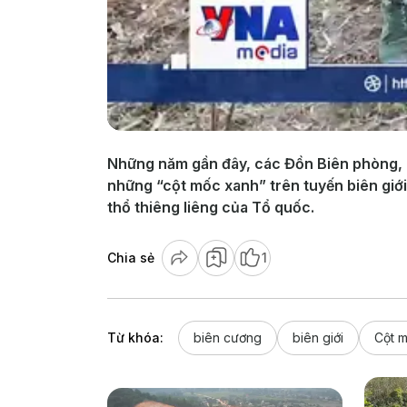
Những năm gần đây, các Đồn Biên phòng, B
những “cột mốc xanh” trên tuyến biên giớ
thổ thiêng liêng của Tổ quốc.
Chia sẻ
1
Từ khóa:
biên cương
biên giới
Cột 