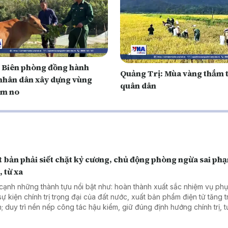
i Biên phòng đồng hành
Quảng Trị: Mùa vàng thắm 
nhân dân xây dựng vùng
quân dân
ấm no
 bản phải siết chặt kỷ cương, chủ động phòng ngừa sai ph
 từ xa
cạnh những thành tựu nổi bật như: hoàn thành xuất sắc nhiệm vụ ph
sự kiện chính trị trọng đại của đất nước, xuất bản phẩm điện tử tăng 
; duy trì nền nếp công tác hậu kiểm, giữ đúng định hướng chính trị, 
g lĩnh vực xuất bản... Thì trong những tháng đầu năm, ngành xuất bả
một số hạn chế, khuyết điểm cần thẳng thắn nhìn nhận, nhất là khâu 