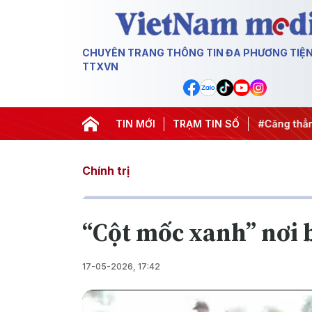
CHUYÊN TRANG THÔNG TIN ĐA PHƯƠNG TIỆ
TTXVN
h 500 ngày đêm
#Chống khai thác IUU
TIN MỚI
TRẠM TIN SỐ
#Căng thẳng Trung
Chính trị
“Cột mốc xanh” nơi 
17-05-2026, 17:42