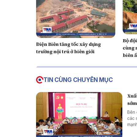
Bộ độ
Điện Biên tăng tốc xây dựng
cùng 
trường nội trú ở biên giới
biên 
TIN CÙNG CHUYÊN MỤC
Xuất
sớm,
Bên 
các 
mạnh
tron
còn 