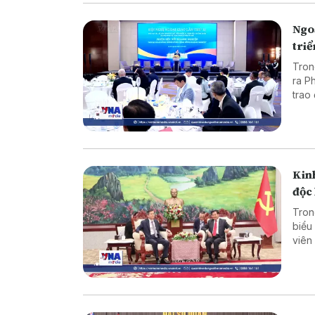
Quốc 
Ngo
tri
Tron
ra P
trao
ngoạ
Kinh
độc 
Tron
biểu
viên
đoàn
Thon