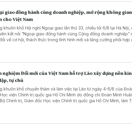
hội thảo luận tại tổ.
ại giao đồng hành cùng doanh nghiệp, mở rộng không gian
ển cho Việt Nam
g khuôn khổ Hội nghị Ngoại giao lần thứ 33, chiều tối 6/8 tại Hà Nội,
hiên kết nối “Ngoại giao đồng hành cùng Cộng đồng doanh nghiệp”
 đổi về cơ hội, thách thức trong tình hình mới và tăng cường phối hợp
i giao với doanh nghiệp phục vụ phát triển đất nước.
 nghiệm Đổi mới của Việt Nam hỗ trợ Lào xây dựng nền kin
lập, tự chủ
g khuôn khổ chuyến thăm và làm việc tại Lào từ ngày 4-6/8 của Đoà
 Học viện Chính trị quốc gia Hồ Chí Minh do đồng chí Đoàn Minh Huấ
 Bộ Chính trị, Giám đốc Học viện Chính trị quốc gia Hồ Chí Minh, làm 
, ngày 06/8, Đoàn đã đến chào xã giao Tổng Bí thư, Chủ tịch nước 
gloun Sisoulith và Thủ tướng Chính phủ Lào Sonexay Siphandone.