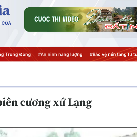
N CỦA
 Đông
#An ninh năng lượng
#Bảo vệ nền tảng tư tưởng của
biên cương xứ Lạng