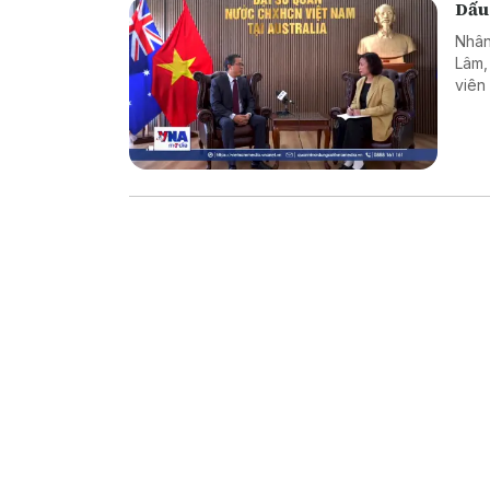
Dấu
Nhân
Lâm,
viên
hơn 
như c