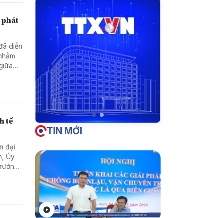
 phát
 đã diễn
 nhằm
 giữa
h tế
TIN MỚI
n đại
n, Ủy
Trưởng
Lào