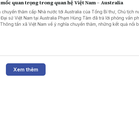
 mốc quan trọng trong quan hệ Việt Nam – Australia
 chuyến thăm cấp Nhà nước tới Australia của Tổng Bí thư, Chủ tịch 
 Đại sứ Việt Nam tại Australia Phạm Hùng Tâm đã trả lời phỏng vấn 
 Thông tấn xã Việt Nam về ý nghĩa chuyến thăm, những kết quả nổi b
hai năm hai nước nâng cấp quan hệ lên Đối tác Chiến lược Toàn diện
ác lĩnh vực có thể tạo đột phá trong thời gian tới.
Xem thêm