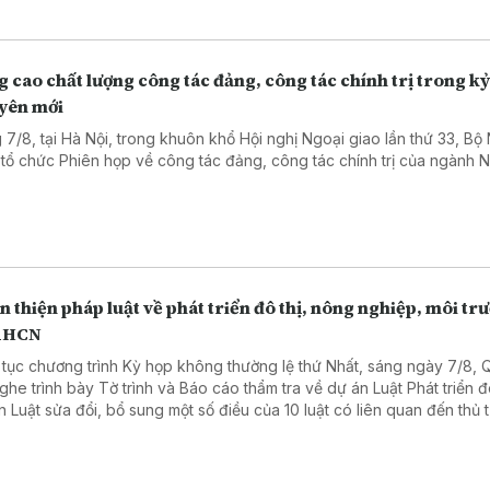
 thẩm định nội dung xuất bản phẩm. Xuất bản cần siết chặt kỷ cương,
chất lượng, chủ động phòng ngừa sai phạm từ sớm, từ xa - đây là nộ
h tại Hội nghị giao ban công tác xuất bản do Ban Tuyên giáo Trung 
 cao chất lượng công tác đảng, công tác chính trị trong k
 hợp Bộ Văn hóa, Thể thao và Du lịch, Hội Xuất bản Việt Nam tổ chứ
yên mới
ại Hà Nội.
 7/8, tại Hà Nội, trong khuôn khổ Hội nghị Ngoại giao lần thứ 33, Bộ
 tổ chức Phiên họp về công tác đảng, công tác chính trị của ngành 
.
 thiện pháp luật về phát triển đô thị, nông nghiệp, môi tr
KHCN
 tục chương trình Kỳ họp không thường lệ thứ Nhất, sáng ngày 7/8, 
nghe trình bày Tờ trình và Báo cáo thẩm tra về dự án Luật Phát triển đô
n Luật sửa đổi, bổ sung một số điều của 10 luật có liên quan đến thủ 
 chính, điều kiện kinh doanh trong lĩnh vực nông nghiệp và môi trườn
n Luật sửa đổi, bổ sung một số điều của Luật Tần số vô tuyến điện, L
 thông, Luật Giao dịch điện tử và Luật Chuyển giao công nghệ. Sau đ