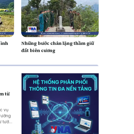
tình
Những bước chân lặng thầm giữ
đất biên cương
ạm từ
ục vụ
trưởng
tư tưởng
n vẫn
biên