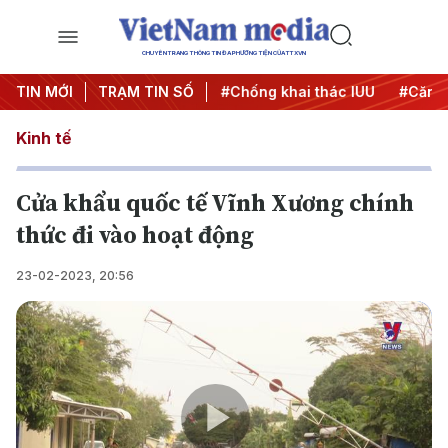
CHUYÊN TRANG THÔNG TIN ĐA PHƯƠNG TIỆN CỦA TTXVN
#Chiến dịch 500 ngày đêm
TIN MỚI
TRẠM TIN SỐ
#Chống khai thác IUU
#Căng 
Kinh tế
Cửa khẩu quốc tế Vĩnh Xương chính
thức đi vào hoạt động
23-02-2023, 20:56