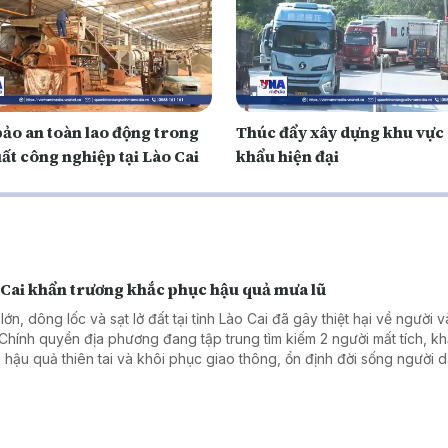
ảo an toàn lao động trong
Thúc đẩy xây dựng khu vực
ất công nghiệp tại Lào Cai
khẩu hiện đại
 Cai khẩn trương khắc phục hậu quả mưa lũ
ớn, dông lốc và sạt lở đất tại tỉnh Lào Cai đã gây thiệt hại về người và
 Chính quyền địa phương đang tập trung tìm kiếm 2 người mất tích, k
 hậu quả thiên tai và khôi phục giao thông, ổn định đời sống người d