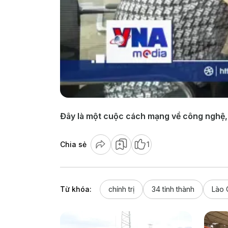
Đây là một cuộc cách mạng về công nghệ, vớ
Chia sẻ
1
Từ khóa:
chính trị
34 tỉnh thành
Lào 