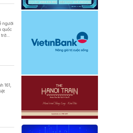
ể người
u quốc
 trở
 cuộc
h 161,
iệt