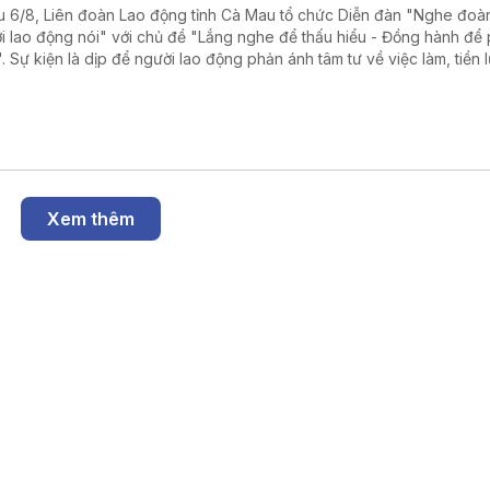
u 6/8, Liên đoàn Lao động tỉnh Cà Mau tổ chức Diễn đàn "Nghe đoàn
i lao động nói" với chủ đề "Lắng nghe để thấu hiểu - Đồng hành để 
n". Sự kiện là dịp để người lao động phản ánh tâm tư về việc làm, tiền
ình trạng nợ đọng bảo hiểm xã hội, qua đó lãnh đạo tỉnh và các sở n
tiếp đối thoại, tháo gỡ khó khăn.
Xem thêm