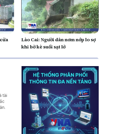
 cửa
Lào Cai: Người dân nơm nớp lo sợ
khi bờ kè suối sạt lở
 tài
hắc
ân.