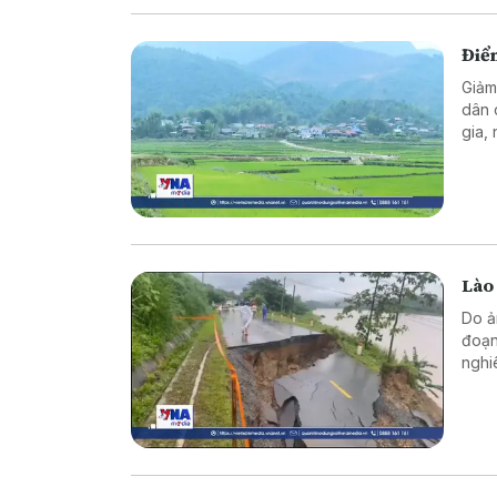
Điể
Giảm
dân 
gia,
thàn
sống
Lào 
Do ả
đoạn
nghi