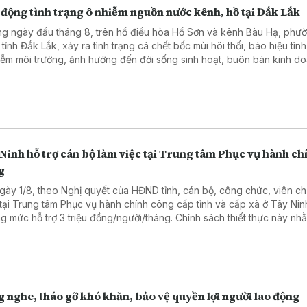
 động tình trạng ô nhiễm nguồn nước kênh, hồ tại Đắk Lắk
g ngày đầu tháng 8, trên hồ điều hòa Hồ Sơn và kênh Bàu Hạ, phư
tỉnh Đắk Lắk, xảy ra tình trạng cá chết bốc mùi hôi thối, báo hiệu tình
iễm môi trường, ảnh hưởng đến đời sống sinh hoạt, buôn bán kinh d
 ảnh du lịch địa phương.
Ninh hỗ trợ cán bộ làm việc tại Trung tâm Phục vụ hành ch
g
gày 1/8, theo Nghị quyết của HĐND tỉnh, cán bộ, công chức, viên c
 tại Trung tâm Phục vụ hành chính công cấp tỉnh và cấp xã ở Tây Ni
g mức hỗ trợ 3 triệu đồng/người/tháng. Chính sách thiết thực này nh
 viên đội ngũ nhân sự, nâng cao chất lượng phục vụ người dân và 
ệp.
 nghe, tháo gỡ khó khăn, bảo vệ quyền lợi người lao động