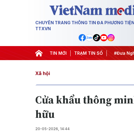
CHUYÊN TRANG THÔNG TIN ĐA PHƯƠNG TIỆ
TTXVN
#Hội nghị Trung ương 3
TIN MỚI
TRẠM TIN SỐ
#APEC 2027
#Đưa Nghị 
Xã hội
Cửa khẩu thông minh
hữu
20-05-2026, 14:44