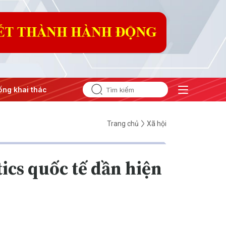
g khai thác IUU
#Căng thẳng Trung Đông
#An ninh năng 
Trang chủ
Xã hội
ics quốc tế dần hiện