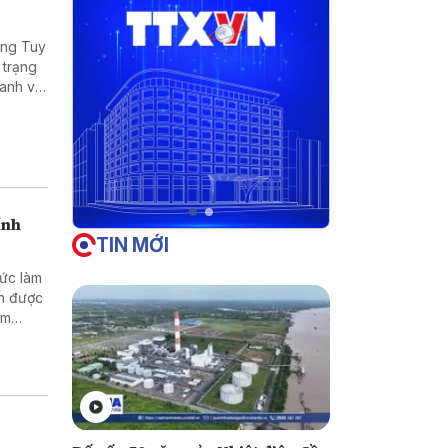
ờng Tuy
 trạng
oanh và
ính
TIN MỚI
hức làm
nh được
ằm
doanh