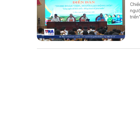
Chiề
ngườ
triể
và t
trực 