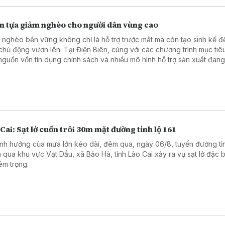
m tựa giảm nghèo cho người dân vùng cao
 nghèo bền vững không chỉ là hỗ trợ trước mắt mà còn tạo sinh kế đ
chủ động vươn lên. Tại Điện Biên, cùng với các chương trình mục tiê
 nguồn vốn tín dụng chính sách và nhiều mô hình hỗ trợ sản xuất đang
h điểm tựa giúp hàng nghìn hộ nghèo, cận nghèo từng bước ổn định
.
Cai: Sạt lở cuốn trôi 30m mặt đường tỉnh lộ 161
nh hưởng của mưa lớn kéo dài, đêm qua, ngày 06/8, tuyến đường tỉn
 qua khu vực Vạt Dầu, xã Bảo Hà, tỉnh Lào Cai xảy ra vụ sạt lở đặc b
êm trọng.