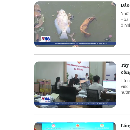
Báo
Nhữn
Hòa, 
ô nh
hình
Tây 
côn
Từ n
việc
hưởn
động
nghi
Lắng