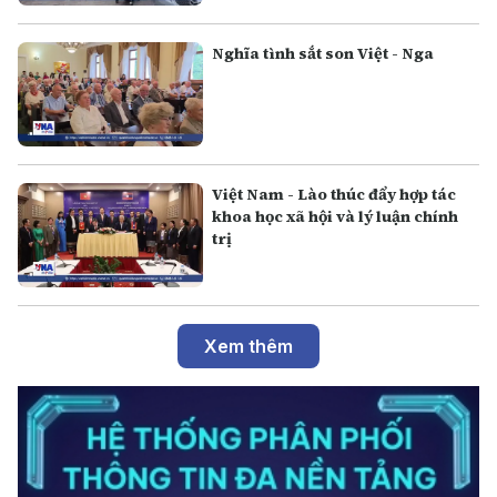
Nghĩa tình sắt son Việt - Nga
Việt Nam - Lào thúc đẩy hợp tác
khoa học xã hội và lý luận chính
trị
Xem thêm