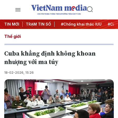
CHUYÊN TRANG THÔNG TIN ĐA PHƯƠNG TIỆN CỦA TTXVN
#Chiến dịch 500 ngày đêm
TIN MỚI
TRẠM TIN SỐ
#Chống khai thác IUU
#Căng
Thế giới
Cuba khẳng định không khoan
nhượng với ma túy
18-02-2026, 15:26