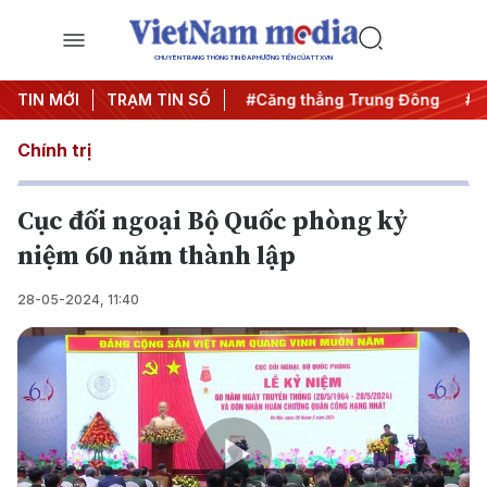
CHUYÊN TRANG THÔNG TIN ĐA PHƯƠNG TIỆN CỦA TTXVN
đêm
TIN MỚI
#Chống khai thác IUU
TRẠM TIN SỐ
#Căng thẳng Trung Đông
#An
Chính trị
Cục đối ngoại Bộ Quốc phòng kỷ
niệm 60 năm thành lập
28-05-2024, 11:40