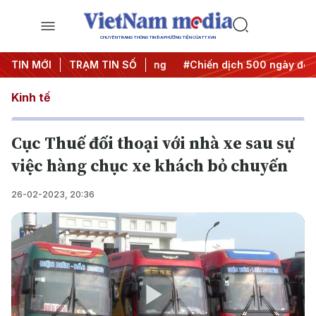
CHUYÊN TRANG THÔNG TIN ĐA PHƯƠNG TIỆN CỦA TTXVN
a Nghị quyết thành hành động
TIN MỚI
TRẠM TIN SỐ
#Chiến dịch 500 ngày đêm
Kinh tế
Cục Thuế đối thoại với nhà xe sau sự
việc hàng chục xe khách bỏ chuyến
26-02-2023, 20:36