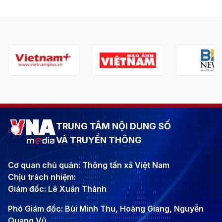
TRUNG TÂM NỘI DUNG SỐ
VÀ TRUYỀN THÔNG
Cơ quan chủ quản: Thông tấn xã Việt Nam
Chịu trách nhiệm:
Giám đốc: Lê Xuân Thành
Phó Giám đốc: Bùi Minh Thu, Hoàng Giang, Nguyễn
Quang Vũ