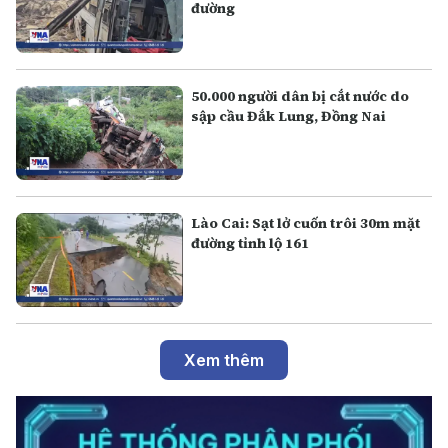
đường
50.000 người dân bị cắt nước do
sập cầu Đắk Lung, Đồng Nai
Lào Cai: Sạt lở cuốn trôi 30m mặt
đường tỉnh lộ 161
Xem thêm