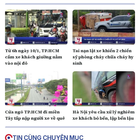
Từ 6h ngày 10/1, TP.HCM
Tai nạn lật xe khiến 2 chiến
cấm xe khách giường nằm
sỹ phòng cháy chữa cháy hy
vào nội đô
sinh
Cửa ngõ TP.HCM đi miền
Hà Nội yêu cầu xử lý nghiêm
Tây tấp nập người xe về quê
xe khách bỏ bến, lập bến lậu
TIN CÙNG CHUYÊN MỤC