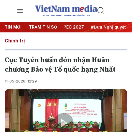
CHUYÊN TRANG THÔNG TIN ĐA PHƯƠNG TIỆN CỦA TTXVN
i nghị Trung ương 3
TIN MỚI
TRẠM TIN SỐ
#APEC 2027
#Đưa Nghị quyết thành 
Chính trị
Cục Tuyên huấn đón nhận Huân
chương Bảo vệ Tổ quốc hạng Nhất
11-05-2026, 12:29