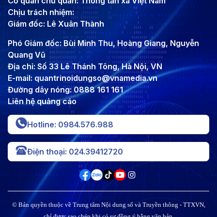
Cơ quan chủ quản: Thông tấn xã Việt Nam
Chịu trách nhiệm:
Giám đốc: Lê Xuân Thành
Phó Giám đốc: Bùi Minh Thu, Hoàng Giang, Nguyễn
Quang Vũ
Địa chỉ: Số 33 Lê Thánh Tông, Hà Nội, VN
E-mail: quantrinoidungso@vnamedia.vn
Đường dây nóng: 0888 161 161
Liên hệ quảng cáo
Hotline: 0984.576.988
Điện thoại: 024.39412720
© Bản quyền thuộc về Trung tâm Nội dung số và Truyền thông - TTXVN,
chỉ được sao chép khi có sự đồng ý bằng văn bản.