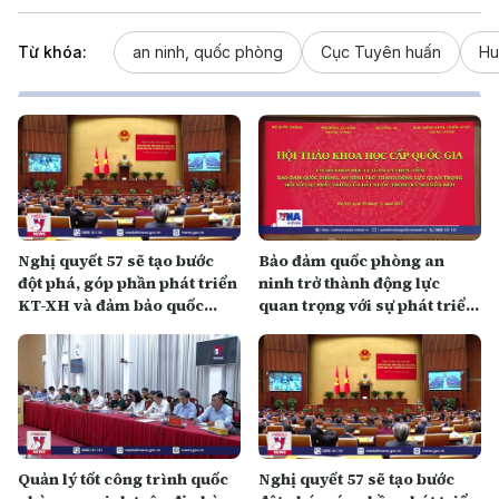
Từ khóa:
an ninh, quốc phòng
Cục Tuyên huấn
Hu
Nghị quyết 57 sẽ tạo bước
Bảo đảm quốc phòng an
đột phá, góp phần phát triển
ninh trở thành động lực
KT-XH và đảm bảo quốc
quan trọng với sự phát triển
phòng an ninh
của đất nước
Quản lý tốt công trình quốc
Nghị quyết 57 sẽ tạo bước