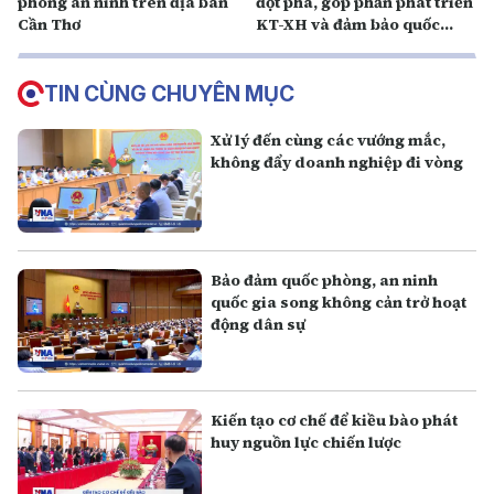
phòng an ninh trên địa bàn
đột phá, góp phần phát triển
Cần Thơ
KT-XH và đảm bảo quốc
phòng an ninh
TIN CÙNG CHUYÊN MỤC
Xử lý đến cùng các vướng mắc,
không đẩy doanh nghiệp đi vòng
Bảo đảm quốc phòng, an ninh
quốc gia song không cản trở hoạt
động dân sự
Kiến tạo cơ chế để kiều bào phát
huy nguồn lực chiến lược