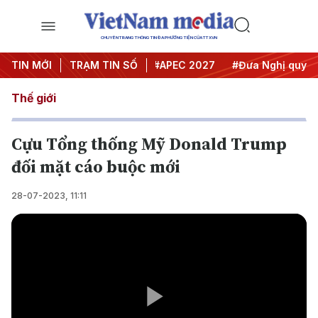
CHUYÊN TRANG THÔNG TIN ĐA PHƯƠNG TIỆN CỦA TTXVN
#Hội nghị Trung ương 3
TIN MỚI
TRẠM TIN SỐ
#APEC 2027
#Đưa Nghị quyết th
Thế giới
Cựu Tổng thống Mỹ Donald Trump
đối mặt cáo buộc mới
28-07-2023, 11:11