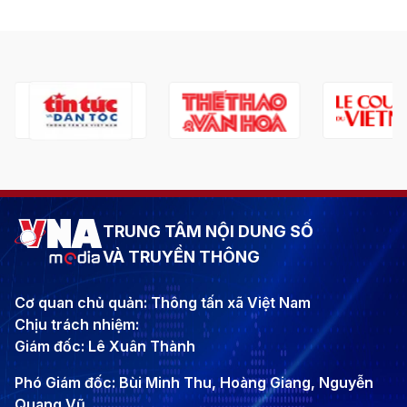
TRUNG TÂM NỘI DUNG SỐ
VÀ TRUYỀN THÔNG
Cơ quan chủ quản: Thông tấn xã Việt Nam
Chịu trách nhiệm:
Giám đốc: Lê Xuân Thành
Phó Giám đốc: Bùi Minh Thu, Hoàng Giang, Nguyễn
Quang Vũ