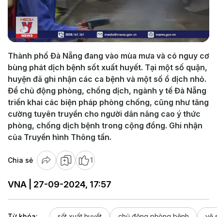
Play
Video
Thành phố Đà Nẵng đang vào mùa mưa và có nguy cơ
bùng phát dịch bệnh sốt xuất huyết. Tại một số quận,
huyện đã ghi nhận các ca bệnh và một số ổ dịch nhỏ.
Để chủ động phòng, chống dịch, ngành y tế Đà Nẵng
triển khai các biện pháp phòng chống, cũng như tăng
cường tuyên truyền cho người dân nâng cao ý thức
phòng, chống dịch bệnh trong cộng đồng. Ghi nhận
của Truyền hình Thông tấn.
Chia sẻ
1
VNA | 27-09-2024, 17:57
Từ khóa:
sốt xuất huyết
chủ động phòng bệnh
vệ 