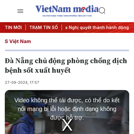
CHUYÊN TRANG THÔNG TIN ĐA PHƯƠNG TIỆN CỦA TTXVN
#APEC 2027
TIN MỚI
TRẠM TIN SỐ
#Đưa Nghị quyết thành hành động
#Chiến dị
S Việt Nam
Đà Nẵng chủ động phòng chống dịch
bệnh sốt xuất huyết
27-09-2024, 17:57
This
is
Video không thể tải được, có thể do kết
a
modal
nối mạng bị lỗi hoặc định dạng không
window.
được hỗ trợ.