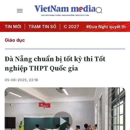
CHUYÊN TRANG THÔNG TIN ĐA PHƯƠNG TIỆN CỦA TTXVN
 nghị Trung ương 3
TIN MỚI
TRẠM TIN SỐ
#APEC 2027
#Đưa Nghị quyết thành h
Giáo dục
Đà Nẵng chuẩn bị tốt kỳ thi Tốt
nghiệp THPT Quốc gia
05-06-2025, 22:18