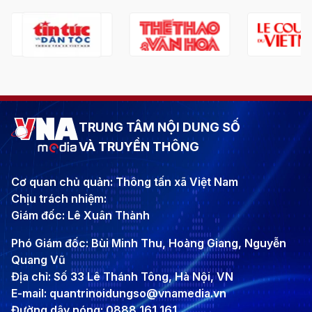
TRUNG TÂM NỘI DUNG SỐ
VÀ TRUYỀN THÔNG
Cơ quan chủ quản: Thông tấn xã Việt Nam
Chịu trách nhiệm:
Giám đốc: Lê Xuân Thành
Phó Giám đốc: Bùi Minh Thu, Hoàng Giang, Nguyễn
Quang Vũ
Địa chỉ: Số 33 Lê Thánh Tông, Hà Nội, VN
E-mail: quantrinoidungso@vnamedia.vn
Đường dây nóng: 0888 161 161