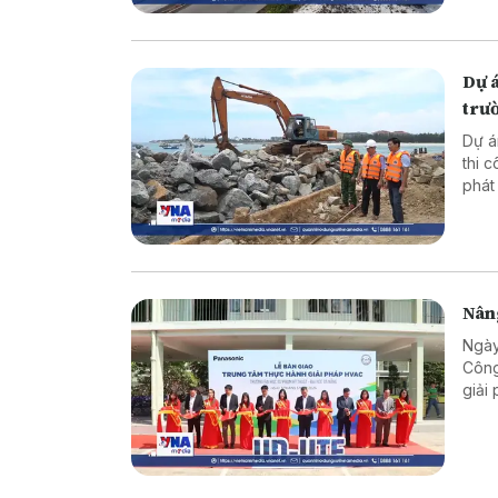
Dự 
trư
Dự á
thi 
phát
tăng
hưởn
Nâng
Ngày
Công
giải
cứu 