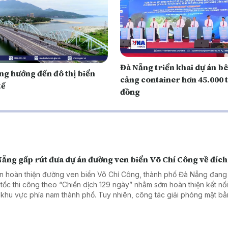
Đà Nẵng triển khai dự án b
ng hướng đến đô thị biển
cảng container hơn 45.000 
tế
đồng
Nẵng gấp rút đưa dự án đường ven biển Võ Chí Công về đích
n hoàn thiện đường ven biển Võ Chí Công, thành phố Đà Nẵng đan
 tốc thi công theo “Chiến dịch 129 ngày” nhằm sớm hoàn thiện kết nố
 khu vực phía nam thành phố. Tuy nhiên, công tác giải phóng mặt b
rí tái định cư vẫn là vướng mắc lớn ảnh hưởng đến tiến độ dự án.