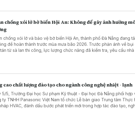
án chống xói lở bờ biển Hội An: Không để gây ảnh hưởng mô
ờng
n chống xói lở và bảo vệ bờ biển Hội An, thành phố Đà Nẵng đang t
công để hoàn thành trước mùa mưa bão 2026. Trước phản ánh về bụi 
 tán từ sà lan thi công, lực lượng chức năng đã kiểm tra, yêu cầu nhà
 cường vệ sinh, bảo đảm đúng quy định bảo vệ môi trường, tránh ản
g hệ sinh thái biển.
 cao chất lượng đào tạo cho ngành công nghệ nhiệt - lạnh
 5/5, Trường Đại học Sư phạm Kỹ thuật - Đại học Đà Nẵng phối hợp 
 ty TNHH Panasonic Việt Nam tổ chức Lễ bàn giao Trung tâm Thực
 pháp HVAC, đánh dấu bước phát triển mới trong hợp tác đào tạo, ng
và chuyển giao công nghệ giữa nhà trường và doanh nghiệp.