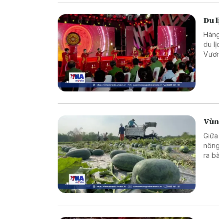
Du l
Hàng
du l
Vươn
sức 
Vùn
Giữa
nông
ra bà
nâng