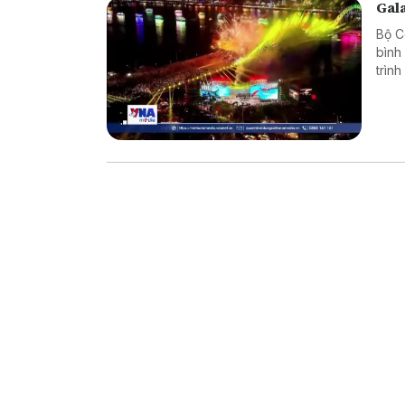
Gal
Bộ C
bình
trìn
trìn
trên