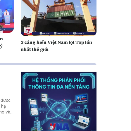
ên
3 cảng biển Việt Nam lọt Top lớn
tỷ
nhất thế giới
g được
i hạ
ằng và