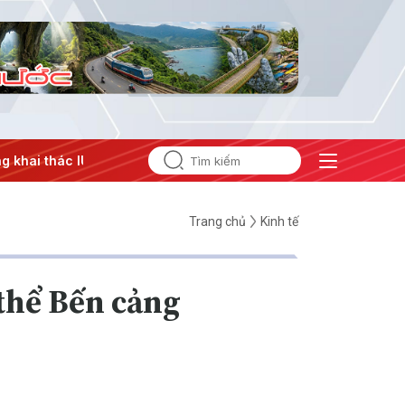
UU
#Căng thẳng Trung Đông
#An ninh năng lượng
#Bảo 
Trang chủ
Kinh tế
thể Bến cảng