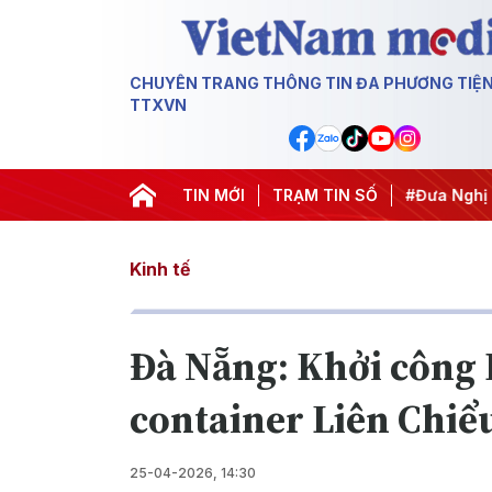
CHUYÊN TRANG THÔNG TIN ĐA PHƯƠNG TIỆ
TTXVN
i nghị Trung ương 3
#APEC 2027
TIN MỚI
TRẠM TIN SỐ
#Đưa Nghị quyết thành 
Kinh tế
Đà Nẵng: Khởi công 
container Liên Chiể
25-04-2026, 14:30