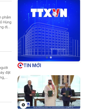
ản phẩm
 Tổ Hùng
ẳng định
TIN MỚI
người
này đặt
ờng,