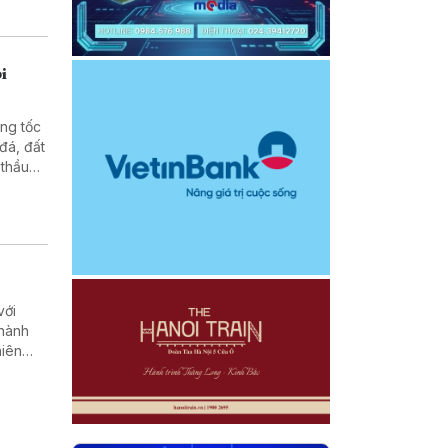
i
ăng tốc
đá, đất
 thầu
h
với
 hành
hiên