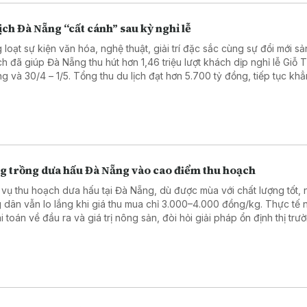
ịch Đà Nẵng “cất cánh” sau kỳ nghỉ lễ
 loạt sự kiện văn hóa, nghệ thuật, giải trí đặc sắc cùng sự đổi mới s
ịch đã giúp Đà Nẵng thu hút hơn 1,46 triệu lượt khách dịp nghỉ lễ Giỗ
g và 30/4 – 1/5. Tổng thu du lịch đạt hơn 5.700 tỷ đồng, tiếp tục kh
hút của điểm đến miền Trung.
g trồng dưa hấu Đà Nẵng vào cao điểm thu hoạch
 vụ thu hoạch dưa hấu tại Đà Nẵng, dù được mùa với chất lượng tốt, 
 dân vẫn lo lắng khi giá thu mua chỉ 3.000–4.000 đồng/kg. Thực tế 
i toán về đầu ra và giá trị nông sản, đòi hỏi giải pháp ổn định thị trư
 cao hiệu quả sản xuất.