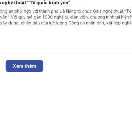
a nghệ thuật “Tổ quốc bình yên”
ông an phối hợp với thành phố Đà Nẵng tổ chức Gala nghệ thuật “T
 yên”. Với quy mô gần 1.000 nghệ sĩ, diễn viên, chương trình tái hiện
h xây dựng, chiến đấu của lực lượng Công an nhân dân, kết hợp nghệ
h diễn, công nghệ sân khấu hiện đại và các phân cảnh nghiệp vụ ấn 
 sông Hàn.
Xem thêm