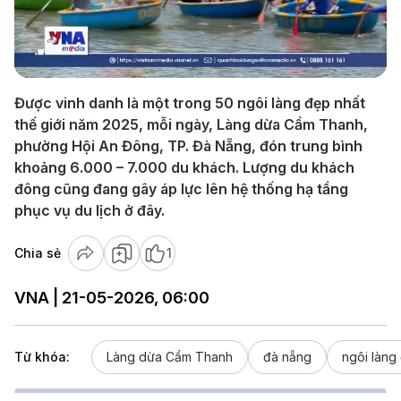
Play
Video
Được vinh danh là một trong 50 ngôi làng đẹp nhất
thế giới năm 2025, mỗi ngày, Làng dừa Cẩm Thanh,
phường Hội An Đông, TP. Đà Nẵng, đón trung bình
khoảng 6.000 – 7.000 du khách. Lượng du khách
đông cũng đang gây áp lực lên hệ thống hạ tầng
phục vụ du lịch ở đây.
Chia sẻ
1
VNA | 21-05-2026, 06:00
Từ khóa:
Làng dừa Cẩm Thanh
đà nẵng
ngôi làng 