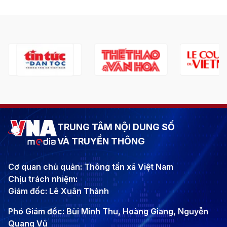
TRUNG TÂM NỘI DUNG SỐ
VÀ TRUYỀN THÔNG
Cơ quan chủ quản: Thông tấn xã Việt Nam
Chịu trách nhiệm:
Giám đốc: Lê Xuân Thành
Phó Giám đốc: Bùi Minh Thu, Hoàng Giang, Nguyễn
Quang Vũ