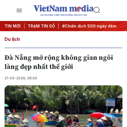
CHUYÊN TRANG THÔNG TIN ĐA PHƯƠNG TIỆN CỦA TTXVN
ị quyết thành hành động
TIN MỚI
TRẠM TIN SỐ
#Chiến dịch 500 ngày đêm
#Chố
Du lịch
Đà Nẵng mở rộng không gian ngôi
làng đẹp nhất thế giới
21-05-2026, 06:00