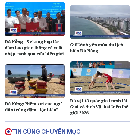
Đà Nẵng - Xekong hợp tác
Giữ bình yên mùa du lịch
đảm bảo giao thông và xuất
biển Đà Nẵng
nhập cảnh qua cửa biên giới
Đô vật 13 quốc gia tranh tài
Đà Nẵng: Niềm vui của ngư
Giải vô địch Vật bãi biển thế
dân trúng đậm “lộc biển”
giới 2026
TIN CÙNG CHUYÊN MỤC