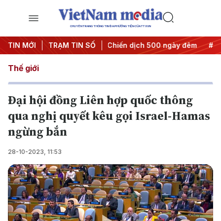
CHUYÊN TRANG THÔNG TIN ĐA PHƯƠNG TIỆN CỦA TTXVN
t thành hành động
TIN MỚI
TRẠM TIN SỐ
#Chiến dịch 500 ngày đêm
#Chống kha
Thế giới
Đại hội đồng Liên hợp quốc thông
qua nghị quyết kêu gọi Israel-Hamas
ngừng bắn
28-10-2023, 11:53