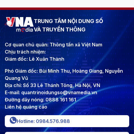
TRUNG TÂM NỘI DUNG SỐ
VÀ TRUYỀN THÔNG
Cơ quan chủ quản: Thông tấn xã Việt Nam
Chịu trách nhiệm:
Giám đốc: Lê Xuân Thành
Phó Giám đốc: Bùi Minh Thu, Hoàng Giang, Nguyễn
Quang Vũ
Địa chỉ: Số 33 Lê Thánh Tông, Hà Nội, VN
E-mail: quantrinoidungso@vnamedia.vn
Đường dây nóng: 0888 161 161
Liên hệ quảng cáo
Hotline: 0984.576.988