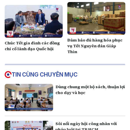
Đảm bảo đủ hàng hóa phục
Chúc Tết gia đình các đồng
vụ Tết Nguyên đán Giáp
chí cố lãnh đạo Quốc hội
Thìn
TIN CÙNG CHUYÊN MỤC
Dùng chung một bộ sách, thuận lợi
cho dạy và học
Sôi nổi ngày hội công nhân với
pháp luật tại TP.HCM