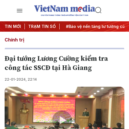
CHUYÊN TRANG THÔNG TIN ĐA PHƯƠNG TIỆN CỦA TTXVN
Đông
TIN MỚI
#An ninh năng lượng
TRẠM TIN SỐ
#Bảo vệ nền tảng tư tưởng của 
Chính trị
Đại tướng Lương Cường kiểm tra
công tác SSCĐ tại Hà Giang
22-01-2024, 22:14