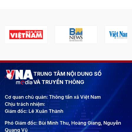
TRUNG TÂM NỘI DUNG SỐ
VÀ TRUYỀN THÔNG
Cơ quan chủ quản: Thông tấn xã Việt Nam
Chịu trách nhiệm:
Giám đốc: Lê Xuân Thành
Phó Giám đốc: Bùi Minh Thu, Hoàng Giang, Nguyễn
Quang Vũ