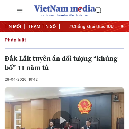
CHUYÊN TRANG THÔNG TIN ĐA PHƯƠNG TIỆN CỦA TTXVN
#Chiến dịch 500 ngày đêm
TIN MỚI
TRẠM TIN SỐ
#Chống khai thác IUU
#Căng
Pháp luật
Đắk Lắk tuyên án đối tượng “khủng
bố” 11 năm tù
28-04-2026, 16:42