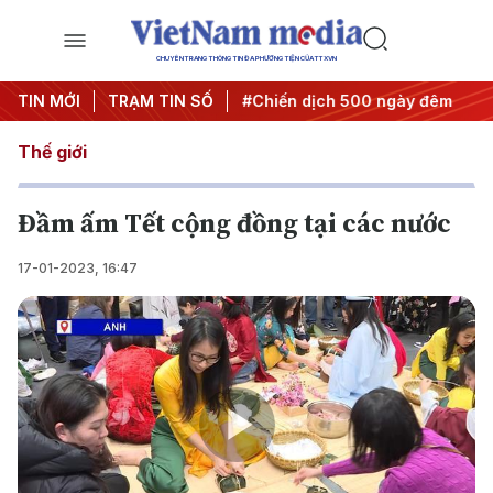
CHUYÊN TRANG THÔNG TIN ĐA PHƯƠNG TIỆN CỦA TTXVN
ghị quyết thành hành động
TIN MỚI
TRẠM TIN SỐ
#Chiến dịch 500 ngày đêm
#C
Thế giới
Đầm ấm Tết cộng đồng tại các nước
17-01-2023, 16:47
Play