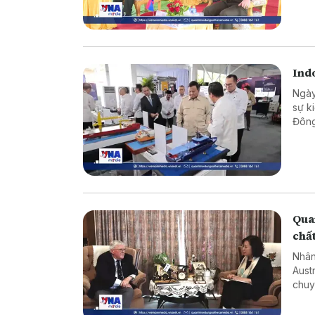
phòn
Indo
Ngày
sự k
Đông
khoa
cạnh
Quan
chấ
Nhân
Aust
chuy
về ý
diện