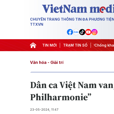
CHUYÊN TRANG THÔNG TIN ĐA PHƯƠNG TIỆ
TTXVN
ộng
#Chiến dịch 500 ngày đêm
TIN MỚI
TRẠM TIN SỐ
#Chống khai thác IUU
#
Văn hóa - Giải trí
Dân ca Việt Nam van
Philharmonie”
23-05-2024, 11:47