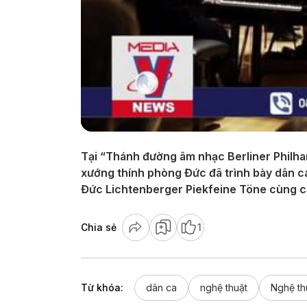
Tại “Thánh đường âm nhạc Berliner Philhar
xướng thính phòng Đức đã trình bày dân ca
Đức Lichtenberger Piekfeine Töne cùng c
Chia sẻ
1
Từ khóa:
dân ca
nghệ thuật
Nghệ th