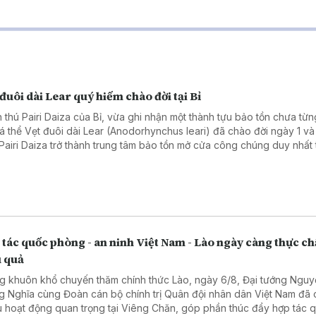
đuôi dài Lear quý hiếm chào đời tại Bỉ
 thú Pairi Daiza của Bỉ, vừa ghi nhận một thành tựu bảo tồn chưa từn
cá thể Vẹt đuôi dài Lear (Anodorhynchus leari) đã chào đời ngày 1 và 
Pairi Daiza trở thành trung tâm bảo tồn mở cửa công chúng duy nhất 
giới nhân giống thành công cả ba loài vẹt đuôi dài xanh còn tồn tại trê
tác quốc phòng - an ninh Việt Nam - Lào ngày càng thực ch
u quả
g khuôn khổ chuyến thăm chính thức Lào, ngày 6/8, Đại tướng Ngu
g Nghĩa cùng Đoàn cán bộ chính trị Quân đội nhân dân Việt Nam đã 
u hoạt động quan trọng tại Viêng Chăn, góp phần thúc đẩy hợp tác 