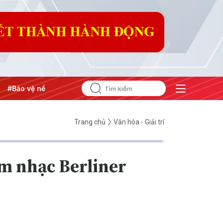
 tảng tư tưởng của Đảng
#Hội nghị Trung ương 3
Trang chủ
Văn hóa - Giải trí
m nhạc Berliner