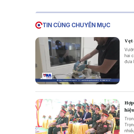
TIN CÙNG CHUYÊN MỤC
Vẹt 
Vườn
hai 
đưa 
thế 
Đất.
Hợp 
hiệ
Tron
Trọn
nhiề