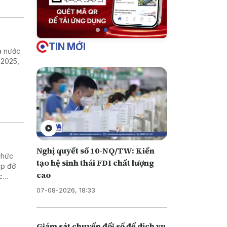
TIN MỚI
ra nước
 2025,
Nghị quyết số 10-NQ/TW: Kiến
chức
tạo hệ sinh thái FDI chất lượng
úp đỡ
cao
c
hống và
07-08-2026, 18:33
Giám sát chuyển đổi số để dịch vụ