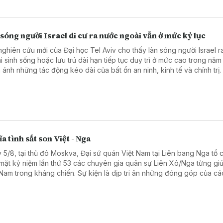
sóng người Israel di cư ra nước ngoài vẫn ở mức kỷ lục
nghiên cứu mới của Đại học Tel Aviv cho thấy làn sóng người Israel 
i sinh sống hoặc lưu trú dài hạn tiếp tục duy trì ở mức cao trong năm
 ánh những tác động kéo dài của bất ổn an ninh, kinh tế và chính trị.
a tình sắt son Việt - Nga
 5/8, tại thủ đô Moskva, Đại sứ quán Việt Nam tại Liên bang Nga tổ 
mặt kỷ niệm lần thứ 53 các chuyên gia quân sự Liên Xô/Nga từng gi
 Nam trong kháng chiến. Sự kiện là dịp tri ân những đóng góp của cá
ên gia quân sự Liên Xô, đồng thời khẳng định tình hữu nghị truyền t
 hệ Đối tác chiến lược toàn diện Việt Nam - Liên bang Nga.