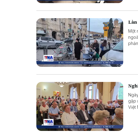
Làn 
Một 
ngoà
phản
Nghĩ
Ngày
gặp 
Việt
chuy
quan