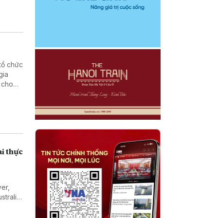
tổ chức
gia
 cho
 lực
ai thực
er,
tralia,
 Toàn