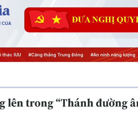
N CỦA
Căng thẳng Trung Đông
#An ninh năng lượng
#Bảo vệ nền
g lên trong “Thánh đường â