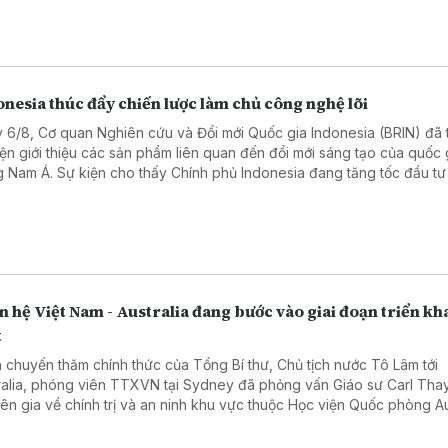
g - an ninh giữa hai nước ngày càng thực chất, hiệu quả.
nesia thúc đẩy chiến lược làm chủ công nghệ lõi
 6/8, Cơ quan Nghiên cứu và Đổi mới Quốc gia Indonesia (BRIN) đã 
iện giới thiệu các sản phẩm liên quan đến đổi mới sáng tạo của quốc 
 Nam Á. Sự kiện cho thấy Chính phủ Indonesia đang tăng tốc đầu tư
 học, công nghệ và giáo dục, coi đây là nền tảng để nâng cao năng
 tranh quốc gia trong những thập kỷ tới.
 hệ Việt Nam - Australia đang bước vào giai đoạn triển kh
t
 chuyến thăm chính thức của Tổng Bí thư, Chủ tịch nước Tô Lâm tới
ralia, phóng viên TTXVN tại Sydney đã phỏng vấn Giáo sư Carl Thay
ên gia về chính trị và an ninh khu vực thuộc Học viện Quốc phòng Aus
 nghĩa chuyến thăm, cũng như triển vọng quan hệ Đối tác Chiến lược
 giữa hai nước.