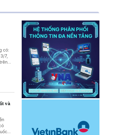
g có:
3/7,
trên
n Trái
ất và
yễn
có
quốc