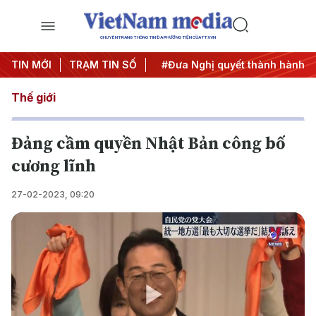
CHUYÊN TRANG THÔNG TIN ĐA PHƯƠNG TIỆN CỦA TTXVN
Trung ương 3
TIN MỚI
TRẠM TIN SỐ
#APEC 2027
#Đưa Nghị quyết thành hành đ
Thế giới
Đảng cầm quyền Nhật Bản công bố
cương lĩnh
27-02-2023, 09:20