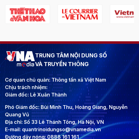
TRUNG TÂM NỘI DUNG SỐ
VÀ TRUYỀN THÔNG
Cơ quan chủ quản: Thông tấn xã Việt Nam
Chịu trách nhiệm:
Giám đốc: Lê Xuân Thành
Phó Giám đốc: Bùi Minh Thu, Hoàng Giang, Nguyễn
Quang Vũ
Địa chỉ: Số 33 Lê Thánh Tông, Hà Nội, VN
E-mail: quantrinoidungso@vnamedia.vn
Đường dây nóng: 0888 161 161