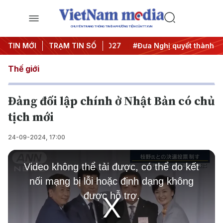
CHUYÊN TRANG THÔNG TIN ĐA PHƯƠNG TIỆN CỦA TTXVN
hị Trung ương 3
TIN MỚI
TRẠM TIN SỐ
#APEC 2027
#Đưa Nghị quyết thành hàn
Thế giới
Đảng đối lập chính ở Nhật Bản có chủ
tịch mới
24-09-2024, 17:00
This
is
Video không thể tải được, có thể do kết
a
modal
nối mạng bị lỗi hoặc định dạng không
window.
được hỗ trợ.