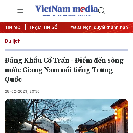
CHUYÊN TRANG THÔNG TIN ĐA PHƯƠNG TIỆN CỦA TTXVN
 Trung ương 3
TIN MỚI
TRẠM TIN SỐ
#APEC 2027
#Đưa Nghị quyết thành hành đ
Du lịch
Đãng Khẩu Cổ Trấn - Điểm đến sông
nước Giang Nam nổi tiếng Trung
Quốc
28-02-2023, 20:30