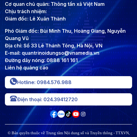
Cơ quan chủ quản: Thông tấn xã Việt Nam
Chịu trách nhiệm:
Giám đốc: Lê Xuân Thành
Phó Giám đốc: Bùi Minh Thu, Hoàng Giang, Nguyễn
Quang Vũ
Địa chỉ: Số 33 Lê Thánh Tông, Hà Nội, VN
E-mail: quantrinoidungso@vnamedia.vn
Đường dây nóng: 0888 161 161
Liên hệ quảng cáo
Hotline: 0984.576.988
Điện thoại: 024.39412720
© Bản quyền thuộc về Trung tâm Nội dung số và Truyền thông - TTXVN,