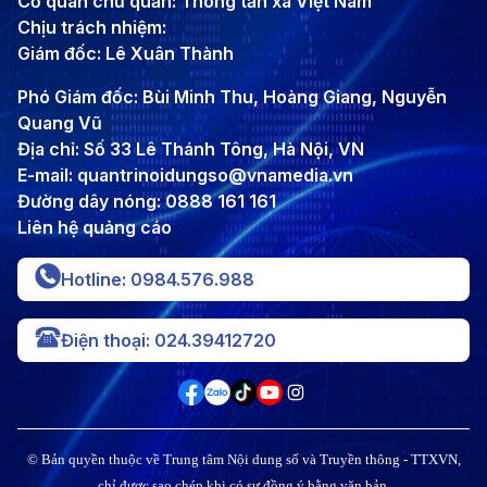
Cơ quan chủ quản: Thông tấn xã Việt Nam
Chịu trách nhiệm:
Giám đốc: Lê Xuân Thành
Phó Giám đốc: Bùi Minh Thu, Hoàng Giang, Nguyễn
Quang Vũ
Địa chỉ: Số 33 Lê Thánh Tông, Hà Nội, VN
E-mail: quantrinoidungso@vnamedia.vn
Đường dây nóng: 0888 161 161
Liên hệ quảng cáo
Hotline: 0984.576.988
Điện thoại: 024.39412720
© Bản quyền thuộc về Trung tâm Nội dung số và Truyền thông - TTXVN,
chỉ được sao chép khi có sự đồng ý bằng văn bản.