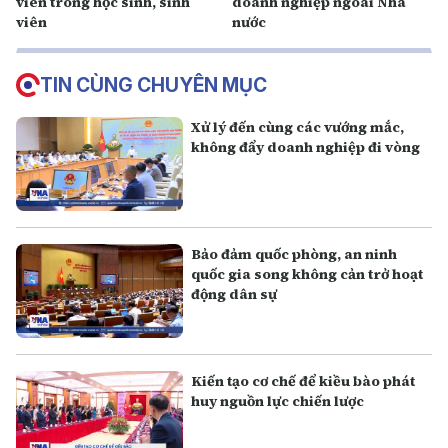
viên trong học sinh, sinh
doanh nghiệp ngoài Nhà
viên
nước
TIN CÙNG CHUYÊN MỤC
Xử lý đến cùng các vướng mắc,
không đẩy doanh nghiệp đi vòng
Bảo đảm quốc phòng, an ninh
quốc gia song không cản trở hoạt
động dân sự
Kiến tạo cơ chế để kiều bào phát
huy nguồn lực chiến lược