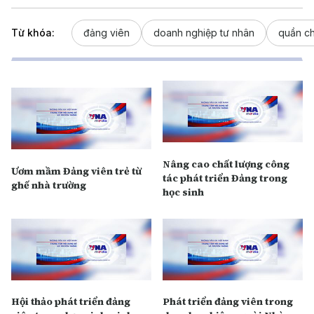
Từ khóa:
đảng viên
doanh nghiệp tư nhân
quần c
Nâng cao chất lượng công
Ươm mầm Đảng viên trẻ từ
tác phát triển Đảng trong
ghế nhà trường
học sinh
Hội thảo phát triển đảng
Phát triển đảng viên trong