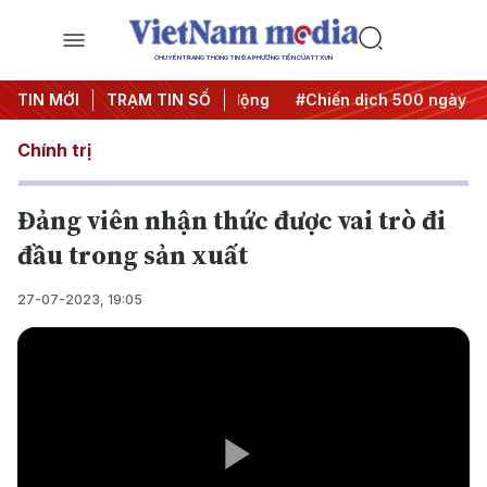
CHUYÊN TRANG THÔNG TIN ĐA PHƯƠNG TIỆN CỦA TTXVN
ưa Nghị quyết thành hành động
TIN MỚI
TRẠM TIN SỐ
#Chiến dịch 500 ngày đêm
Chính trị
Đảng viên nhận thức được vai trò đi
đầu trong sản xuất
27-07-2023, 19:05