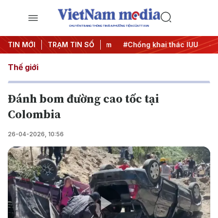
CHUYÊN TRANG THÔNG TIN ĐA PHƯƠNG TIỆN CỦA TTXVN
TIN MỚI
#Chiến dịch 500 ngày đêm
TRẠM TIN SỐ
#Chống khai thác IUU
#Căn
Thế giới
Đánh bom đường cao tốc tại
Colombia
26-04-2026, 10:56