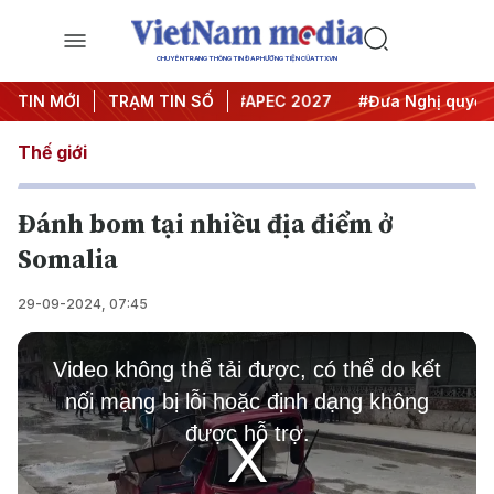
CHUYÊN TRANG THÔNG TIN ĐA PHƯƠNG TIỆN CỦA TTXVN
#Hội nghị Trung ương 3
TIN MỚI
TRẠM TIN SỐ
#APEC 2027
#Đưa Nghị quyết thà
Thế giới
Đánh bom tại nhiều địa điểm ở
Somalia
29-09-2024, 07:45
This
is
Video không thể tải được, có thể do kết
a
modal
nối mạng bị lỗi hoặc định dạng không
window.
được hỗ trợ.