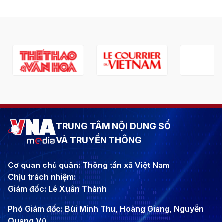
TRUNG TÂM NỘI DUNG SỐ
VÀ TRUYỀN THÔNG
Cơ quan chủ quản: Thông tấn xã Việt Nam
Chịu trách nhiệm:
Giám đốc: Lê Xuân Thành
Phó Giám đốc: Bùi Minh Thu, Hoàng Giang, Nguyễn
Quang Vũ