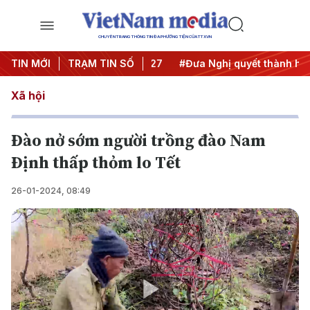
CHUYÊN TRANG THÔNG TIN ĐA PHƯƠNG TIỆN CỦA TTXVN
hị Trung ương 3
TIN MỚI
TRẠM TIN SỐ
#APEC 2027
#Đưa Nghị quyết thành hành
Xã hội
Đào nở sớm người trồng đào Nam
Định thấp thỏm lo Tết
26-01-2024, 08:49