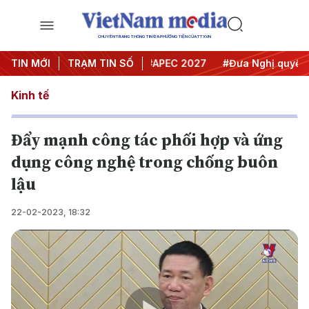
CHUYÊN TRANG THÔNG TIN ĐA PHƯƠNG TIỆN CỦA TTXVN
#Hội nghị Trung ương 3
TIN MỚI
TRẠM TIN SỐ
#APEC 2027
#Đưa Nghị quyết thà
Kinh tế
Đẩy mạnh công tác phối hợp và ứng
dụng công nghệ trong chống buôn
lậu
22-02-2023, 18:32