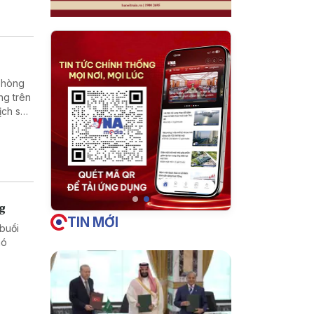
 phòng
ng trên
ịch sử,
 dân
ng
TIN MỚI
buổi
hó