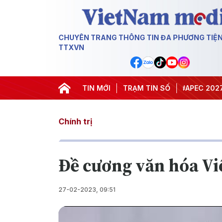
CHUYÊN TRANG THÔNG TIN ĐA PHƯƠNG TIỆ
TTXVN
#Hội nghị Trung ương 3
TIN MỚI
TRẠM TIN SỐ
#APEC 2027
#Đưa
Chính trị
Đề cương văn hóa Vi
27-02-2023, 09:51