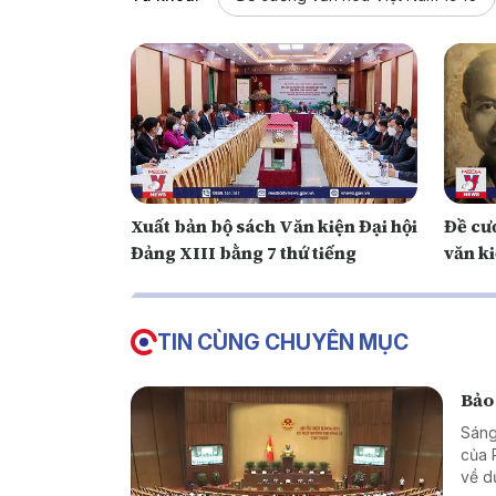
Xuất bản bộ sách Văn kiện Đại hội
Đề cư
Đảng XIII bằng 7 thứ tiếng
văn k
TIN CÙNG CHUYÊN MỤC
Bảo 
Sáng
của 
về d