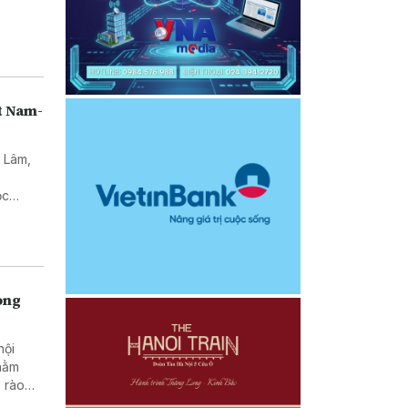
t Nam-
ô Lâm,
ư
ọc
alia về
rong
hội
nhằm
 rào