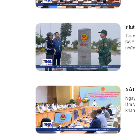
Phát
Tại 
Bờ Y
nhữn
là c
vững
Xử 
Ngày
làm 
khăn