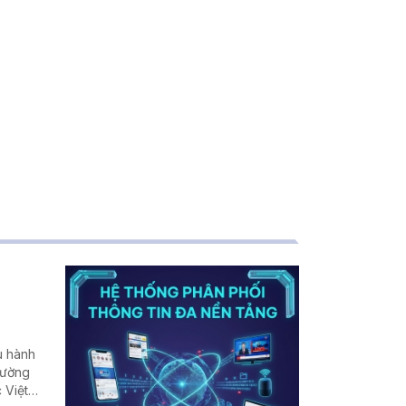
u hành
rường
 Việt