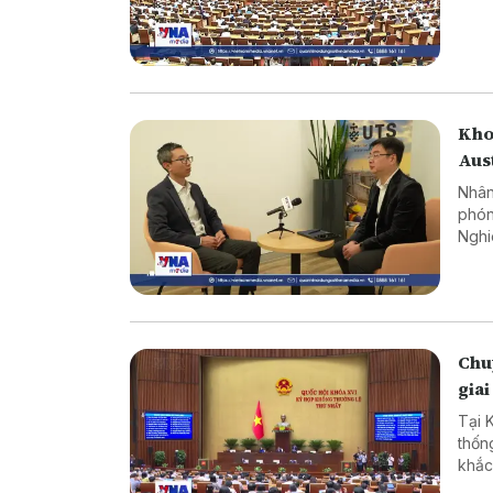
Nam,
Kho
Aus
Nhân
phón
Nghi
Công
nhữn
Chuy
giai
Tại 
thốn
khắc
cản 