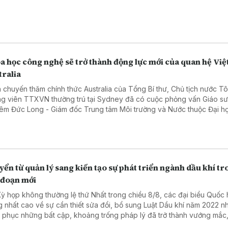
 Luật Phòng, chống rửa tiền và Luật Các tổ chức tín dụng.
a học công nghệ sẽ trở thành động lực mới của quan hệ Việ
tralia
 chuyến thăm chính thức Australia của Tổng Bí thư, Chủ tịch nước T
g viên TTXVN thường trú tại Sydney đã có cuộc phỏng vấn Giáo s
êm Đức Long - Giám đốc Trung tâm Môi trường và Nước thuộc Đại h
 nghệ Sydney, Chủ tịch Hội Trí thức và Chuyên gia Việt Nam tại Austr
g kỳ vọng và định hướng hợp tác chiến lược giữa hai quốc gia.
ển từ quản lý sang kiến tạo sự phát triển ngành dầu khí t
 đoạn mới
Kỳ họp không thường lệ thứ Nhất trong chiều 8/8, các đại biểu Quốc 
g nhất cao về sự cần thiết sửa đổi, bổ sung Luật Dầu khí năm 2022 
 phục những bất cập, khoảng trống pháp lý đã trở thành vướng mắc,
đối với hoạt động dầu khí.