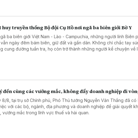
 huy truyền thống Bộ đội Cụ Hồ nơi ngã ba biên giới Bờ Y
ngã ba biên giới Việt Nam - Lào - Campuchia, những người lính Biên
 vẫn ngày đêm bám biên, giữ đất và gần dân. Không chỉ chắc tay sú
g cung đường tuần tra, họ còn trở thành những người kể chuyện về l
ầu nối gắn kết quân dân, góp phần vun đắp thế trận biên phòng toàn
 chắc nơi tuyến đầu Tổ quốc.
lý đến cùng các vướng mắc, không đẩy doanh nghiệp đi vò
 8/8, tại trụ sở Chính phủ, Phó Thủ tướng Nguyễn Văn Thắng đã có 
việc với các bộ, ngành, địa phương và doanh nghiệp để giải quyết k
, vướng mắc trong lĩnh vực thuế và hải quan.