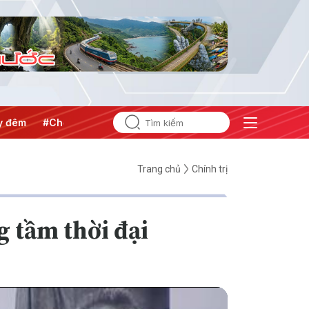
#Chống khai thác IUU
#Căng thẳng Trung Đông
#An ninh 
Trang chủ
Chính trị
 tầm thời đại