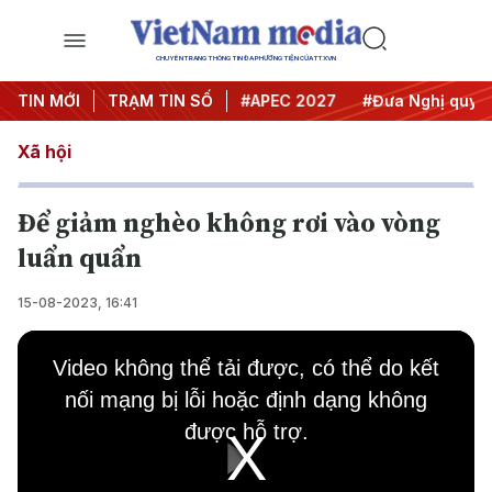
CHUYÊN TRANG THÔNG TIN ĐA PHƯƠNG TIỆN CỦA TTXVN
TIN MỚI
#Hội nghị Trung ương 3
TRẠM TIN SỐ
#APEC 2027
#Đưa Nghị quyết
Xã hội
Để giảm nghèo không rơi vào vòng
luẩn quẩn
15-08-2023, 16:41
This
is
Video không thể tải được, có thể do kết
a
modal
nối mạng bị lỗi hoặc định dạng không
window.
được hỗ trợ.