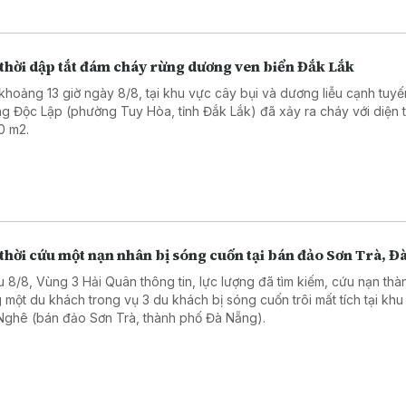
 thời dập tắt đám cháy rừng dương ven biển Đắk Lắk
khoảng 13 giờ ngày 8/8, tại khu vực cây bụi và dương liễu cạnh tuyế
g Độc Lập (phường Tuy Hòa, tỉnh Đắk Lắk) đã xảy ra cháy với diện t
0 m2.
thời cứu một nạn nhân bị sóng cuốn tại bán đảo Sơn Trà, Đ
u 8/8, Vùng 3 Hải Quân thông tin, lực lượng đã tìm kiếm, cứu nạn thà
 một du khách trong vụ 3 du khách bị sóng cuốn trôi mất tích tại khu
Nghê (bán đảo Sơn Trà, thành phố Đà Nẵng).