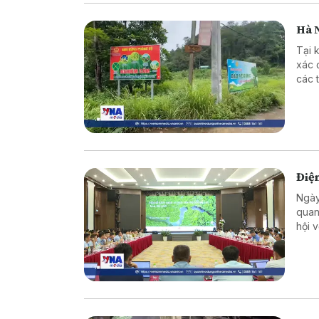
Hà N
Tại 
xác 
các 
hành
Điện
Ngày
quan
hội 
thị 
tạo 