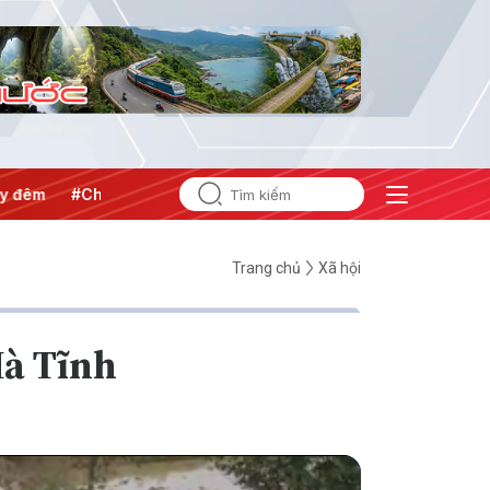
#Chống khai thác IUU
#Căng thẳng Trung Đông
#An ninh
Trang chủ
Xã hội
Hà Tĩnh