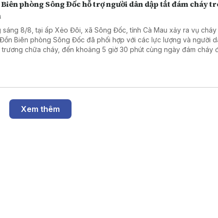
 Biên phòng Sông Đốc hỗ trợ người dân dập tắt đám cháy t
m
 sáng 8/8, tại ấp Xẻo Đôi, xã Sông Đốc, tỉnh Cà Mau xảy ra vụ cháy
 Đồn Biên phòng Sông Đốc đã phối hợp với các lực lượng và người 
 trương chữa cháy, đến khoảng 5 giờ 30 phút cùng ngày đám cháy 
tắt hoàn toàn, không ghi nhận thiệt hại về người.
Xem thêm