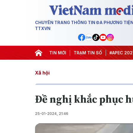
CHUYÊN TRANG THÔNG TIN ĐA PHƯƠNG TIỆ
TTXVN
#Hội nghị Trung ương 3
TIN MỚI
TRẠM TIN SỐ
#APEC 2027
#Đư
Xã hội
Đề nghị khắc phục h
25-01-2024, 21:46