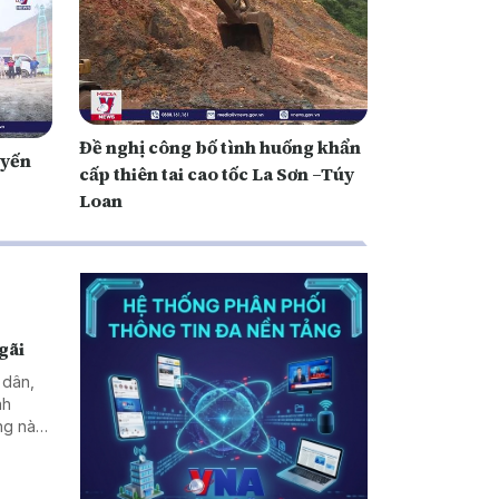
Đề nghị công bố tình huống khẩn
uyến
cấp thiên tai cao tốc La Sơn –Túy
Loan
gãi
 dân,
nh
ng này
h của