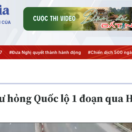
N CỦA
a Nghị quyết thành hành động
#Chiến dịch 500 ngày đêm
ư hỏng Quốc lộ 1 đoạn qua 