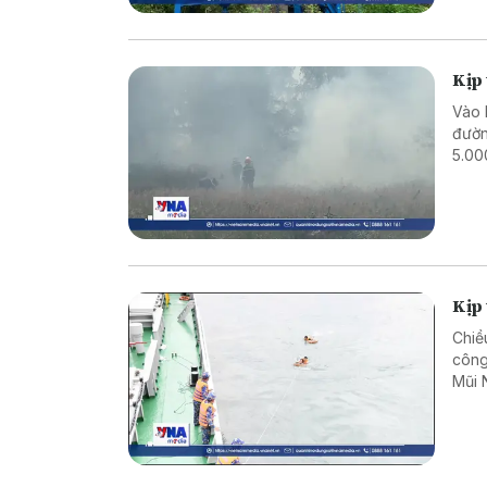
Kịp
Vào 
đườn
5.00
Kịp 
Chiề
công
Mũi 