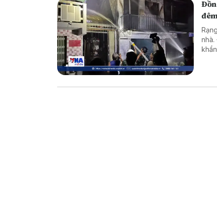
Đồn
đê
Rạng
nhà.
khẩn
dập 