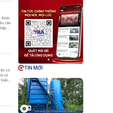
p được
yêu cầu
chấp
TIN MỚI
các cơ
và cơ
 triển
g và