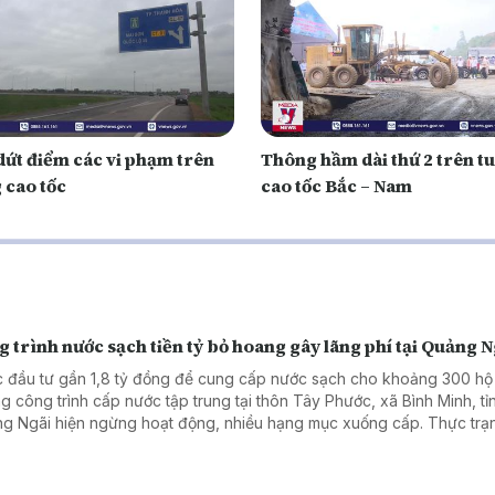
dứt điểm các vi phạm trên
Thông hầm dài thứ 2 trên t
 cao tốc
cao tốc Bắc – Nam
 trình nước sạch tiền tỷ bỏ hoang gây lãng phí tại Quảng N
 đầu tư gần 1,8 tỷ đồng để cung cấp nước sạch cho khoảng 300 hộ
g công trình cấp nước tập trung tại thôn Tây Phước, xã Bình Minh, tỉ
g Ngãi hiện ngừng hoạt động, nhiều hạng mục xuống cấp. Thực trạ
g chỉ gây lãng phí nguồn lực đầu tư mà còn khiến nhu cầu nước sạc
i dân chưa được đáp ứng.