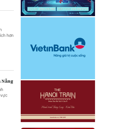
n
ích hơn
à Nẵng
nh
 vực