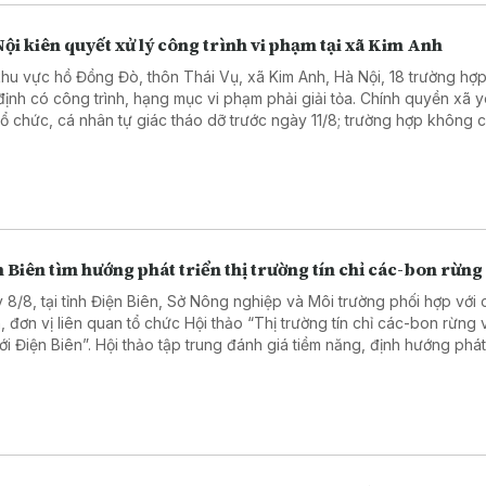
ội kiên quyết xử lý công trình vi phạm tại xã Kim Anh
khu vực hồ Đồng Đò, thôn Thái Vụ, xã Kim Anh, Hà Nội, 18 trường hợ
định có công trình, hạng mục vi phạm phải giải tỏa. Chính quyền xã 
tổ chức, cá nhân tự giác tháo dỡ trước ngày 11/8; trường hợp không 
 sẽ tổ chức cưỡng chế, xử lý theo quy định.
 Biên tìm hướng phát triển thị trường tín chỉ các-bon rừng
 8/8, tại tỉnh Điện Biên, Sở Nông nghiệp và Môi trường phối hợp với 
, đơn vị liên quan tổ chức Hội thảo “Thị trường tín chỉ các-bon rừng 
với Điện Biên”. Hội thảo tập trung đánh giá tiềm năng, định hướng phát
trường tín chỉ các-bon rừng, góp phần nâng cao giá trị tài nguyên rừn
thêm nguồn lực cho bảo vệ rừng, phát triển sinh kế.