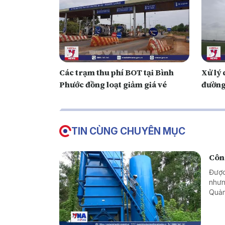
Các trạm thu phí BOT tại Bình
Xử lý 
Phước đồng loạt giảm giá vé
đường
TIN CÙNG CHUYÊN MỤC
Công
Được
nhưn
Quản
khôn
ngườ